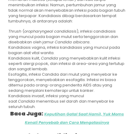
menimbulkan infeksi. Namun, pertumbuhan jamur yang
tidak normal akan menyebabkan infeksi pada bagian tubuh
yang terpapar. Kandidiasis dibagi berdasarkan tempat
tumbuhnya, di antaranya adalah:
Thrush
(
oropharyngeal candidiasis
), infeksi candidiasis
yang muncul pada bagian mulut serta tenggorokan dan
disebabkan oleh jamur
Candida albicans
.
Kandidiasis vagina, infeksi kandidiasis yang muncul pada
bagian alat vital wanita.
Kandidiasis kulit,
Candida
yang menyebabkan kulit infeksi
seperti alergi popok, dan infeksi di area-area yang tertutup
dan sangat lembab.
Esofagitis, infeksi Candida dari mulut yang menyebar ke
tenggorokan, menyebabkan esofagitis. Infeksi ini biasa
ditemui pada orang-orang penderita AIDS atau yang
sedang menjalani kemoterapi untuk kanker.
Kandidiasis invasif, infeksi yang muncul
saat
Candida
menembus sel darah dan menyebar ke
seluruh tubuh.
Baca Juga:
Keputihan Gatal Saat Hamil, Yuk Moms
Kenali Penyebab dan Cara Mengatasinya