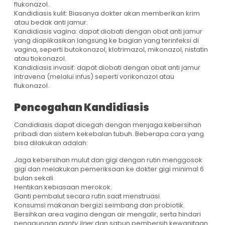
flukonazol.
Kandidiasis kulit: Biasanya dokter akan memberikan krim
atau bedak anti jamur.
Kandidiasis vagina: dapat diobati dengan obat anti jamur
yang diaplikasikan langsung ke bagian yang terinfeksi di
vagina, seperti butokonazol, klotrimazol, mikonazol, nistatin
atau tiokonazol.
Kandidiasis invasif: dapat diobati dengan obat anti jamur
intravena (melalui infus) seperti vorikonazol atau
flukonazol.
Pencegahan Kandidiasis
Candidiasis dapat dicegah dengan menjaga kebersihan
pribadi dan sistem kekebalan tubuh. Beberapa cara yang
bisa dilakukan adalah:
Jaga kebersihan mulut dan gigi dengan rutin menggosok
gigi dan melakukan pemeriksaan ke dokter gigi minimal 6
bulan sekali
Hentikan kebiasaan merokok.
Ganti pembalut secara rutin saat menstruasi.
Konsumsi makanan bergizi seimbang dan probiotik.
Bersihkan area vagina dengan air mengalir, serta hindari
penggunaan
panty liner
dan sabun pembersih kewanitaan