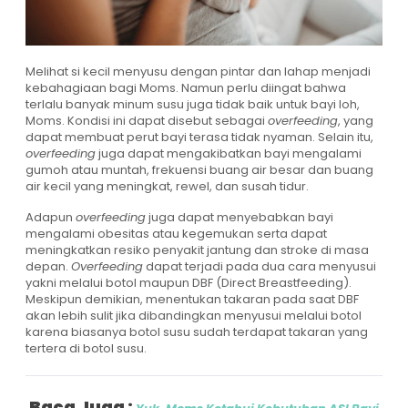
Melihat si kecil menyusu dengan pintar dan lahap menjadi
kebahagiaan bagi Moms. Namun perlu diingat bahwa
terlalu banyak minum susu juga tidak baik untuk bayi loh,
Moms. Kondisi ini dapat disebut sebagai
overfeeding
, yang
dapat membuat perut bayi terasa tidak nyaman. Selain itu,
overfeeding
juga dapat mengakibatkan bayi mengalami
gumoh atau muntah, frekuensi buang air besar dan buang
air kecil yang meningkat, rewel, dan susah tidur.
Adapun
overfeeding
juga dapat menyebabkan bayi
mengalami obesitas atau kegemukan serta dapat
meningkatkan resiko penyakit jantung dan stroke di masa
depan.
Overfeeding
dapat terjadi pada dua cara menyusui
yakni melalui botol maupun DBF (Direct Breastfeeding).
Meskipun demikian, menentukan takaran pada saat DBF
akan lebih sulit jika dibandingkan menyusui melalui botol
karena biasanya botol susu sudah terdapat takaran yang
tertera di botol susu.
Baca Juga :