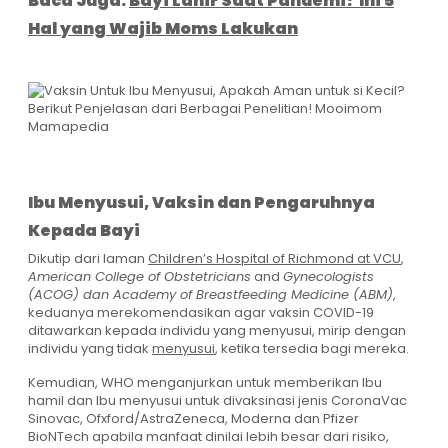
Baca Juga:
Bayi Lahir Saat Pandemi? Ini 5
Hal yang Wajib Moms Lakukan
Ibu Menyusui, Vaksin dan Pengaruhnya
Kepada Bayi
Dikutip dari laman
Children’s Hospital of Richmond at VCU
,
American College of Obstetricians
and
Gynecologists
(ACOG) dan Academy of Breastfeeding Medicine (ABM)
,
keduanya merekomendasikan agar vaksin COVID-19
ditawarkan kepada individu yang menyusui, mirip dengan
individu yang tidak
menyusui
, ketika tersedia bagi mereka.
Kemudian, WHO menganjurkan untuk memberikan Ibu
hamil dan Ibu menyusui untuk divaksinasi jenis CoronaVac
Sinovac, Ofxford/AstraZeneca, Moderna dan Pfizer
BioNTech apabila manfaat dinilai lebih besar dari risiko,