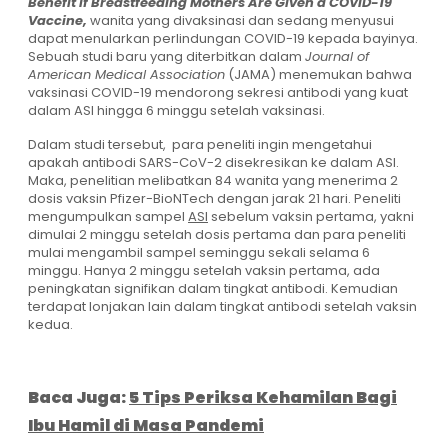
Benefit If Breastfeeding Mothers Are Given a COVID-19
Vaccine,
wanita yang divaksinasi dan sedang menyusui
dapat menularkan perlindungan COVID-19 kepada bayinya.
Sebuah studi baru yang diterbitkan dalam
Journal of
American Medical Association
(JAMA) menemukan bahwa
vaksinasi COVID-19 mendorong sekresi antibodi yang kuat
dalam ASI hingga 6 minggu setelah vaksinasi.
Dalam studi tersebut, para peneliti ingin mengetahui
apakah antibodi SARS-CoV-2 disekresikan ke dalam ASI.
Maka, penelitian melibatkan 84 wanita yang menerima 2
dosis vaksin Pfizer-BioNTech dengan jarak 21 hari. Peneliti
mengumpulkan sampel
ASI
sebelum vaksin pertama, yakni
dimulai 2 minggu setelah dosis pertama dan para peneliti
mulai mengambil sampel seminggu sekali selama 6
minggu. Hanya 2 minggu setelah vaksin pertama, ada
peningkatan signifikan dalam tingkat antibodi. Kemudian
terdapat lonjakan lain dalam tingkat antibodi setelah vaksin
kedua.
Baca Juga:
5 Tips Periksa Kehamilan Bagi
Ibu Hamil di Masa Pandemi