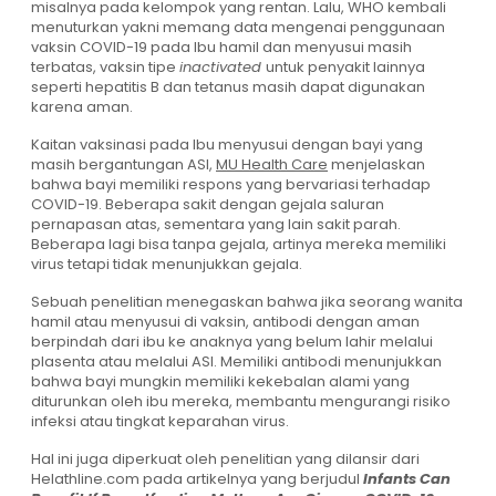
misalnya pada kelompok yang rentan. Lalu, WHO kembali
menuturkan yakni memang data mengenai penggunaan
vaksin COVID-19 pada Ibu hamil dan menyusui masih
terbatas, vaksin tipe
inactivated
untuk penyakit lainnya
seperti hepatitis B dan tetanus masih dapat digunakan
karena aman.
Kaitan vaksinasi pada Ibu menyusui dengan bayi yang
masih bergantungan ASI,
MU Health Care
menjelaskan
bahwa bayi memiliki respons yang bervariasi terhadap
COVID-19. Beberapa sakit dengan gejala saluran
pernapasan atas, sementara yang lain sakit parah.
Beberapa lagi bisa tanpa gejala, artinya mereka memiliki
virus tetapi tidak menunjukkan gejala.
Sebuah penelitian menegaskan bahwa jika seorang wanita
hamil atau menyusui di vaksin, antibodi dengan aman
berpindah dari ibu ke anaknya yang belum lahir melalui
plasenta atau melalui ASI. Memiliki antibodi menunjukkan
bahwa bayi mungkin memiliki kekebalan alami yang
diturunkan oleh ibu mereka, membantu mengurangi risiko
infeksi atau tingkat keparahan virus.
Hal ini juga diperkuat oleh penelitian yang dilansir dari
Helathline.com pada artikelnya yang berjudul
Infants Can