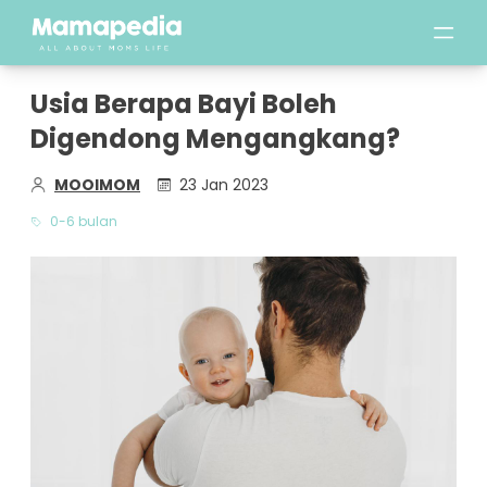
Usia Berapa Bayi Boleh
Digendong Mengangkang?
MOOIMOM
23 Jan 2023
0-6 bulan