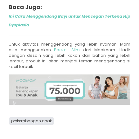
Baca Juga:
Ini Cara Menggendong Bayi untuk Mencegah Terkena Hip
Dysplasia
Untuk aktivitas menggendong yang lebih nyaman, Mom
bisa menggunakan
Pocket Slim
dari Mooimom. Hadir
dengan desain yang lebih kokoh dan bahan yang lebih
lembut, produk ini akan menjadi teman menggendong si
kecil terbaik.
perkembangan anak