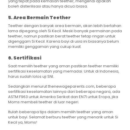
yang tepat pada kemasan teether, mengenai apakah
boleh disterilisasi atau hanya dicuci biasa.
5. Area Bermain Teether
Teether dengan banyak area bermain, akan lebih bertahan
lama dipegang oleh Si Kecil. Meski banyak permainan pada
teether, namun pastikan berat teether tetap ringan untuk
digenggam Si Kecil. Karena bayi di usia ini biasanya belum
memiliki genggaman yang cukup kuat.
6. Sertifikasi
Saat memilih teether yang aman pastikan teether memiliki
sertifikasi keselamatan yang memadai. Untuk di Indonesia,
harus sudah lolos uji SNI.
Sedangkan menurut thenewageparents.com, beberapa
sertifikasi keselamatan lainnya dari beberapa negara, ada
ASTM F963 untuk Amerika Serikat dan EN71 untuk Eropa, jika
Moms membeli teether di luar negeri.
Itulah beberapa tips dalam memilih teether yang aman
untuk bayi. Selamat berburu teether yang menarik untuk Si
Kecil ya, Moms!