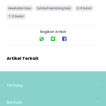
kesehatan bayi
tumbuh kembang bayi
0-6 bulan
7-12 bulan
Bagikan Artikel
Artikel Terkait
Tentang
Tentang Mooimom
Lokasi Toko
Bantuan