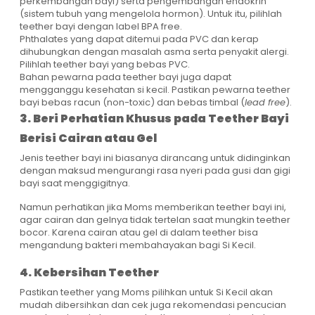
perkembangan bayi) serta pengembangan endokrin
(sistem tubuh yang mengelola hormon). Untuk itu, pilihlah
teether bayi dengan label BPA free.
Phthalates yang dapat ditemui pada PVC dan kerap
dihubungkan dengan masalah asma serta penyakit alergi.
Pilihlah teether bayi yang bebas PVC.
Bahan pewarna pada teether bayi juga dapat
mengganggu kesehatan si kecil. Pastikan pewarna teether
bayi bebas racun (non-toxic) dan bebas timbal (
lead free
).
3. Beri Perhatian Khusus pada Teether Bayi
Berisi Cairan atau Gel
Jenis teether bayi ini biasanya dirancang untuk didinginkan
dengan maksud mengurangi rasa nyeri pada gusi dan gigi
bayi saat menggigitnya.
Namun perhatikan jika Moms memberikan teether bayi ini,
agar cairan dan gelnya tidak tertelan saat mungkin teether
bocor. Karena cairan atau gel di dalam teether bisa
mengandung bakteri membahayakan bagi Si Kecil.
4. Kebersihan Teether
Pastikan teether yang Moms pilihkan untuk Si Kecil akan
mudah dibersihkan dan cek juga rekomendasi pencucian