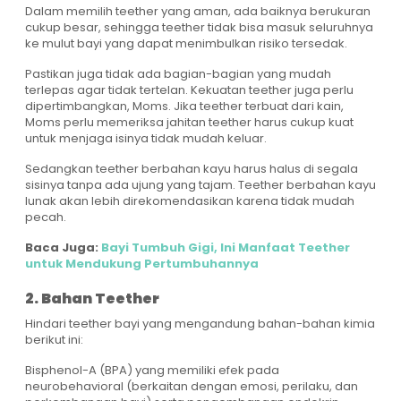
Dalam memilih teether yang aman, ada baiknya berukuran
cukup besar, sehingga teether tidak bisa masuk seluruhnya
ke mulut bayi yang dapat menimbulkan risiko tersedak.
Pastikan juga tidak ada bagian-bagian yang mudah
terlepas agar tidak tertelan. Kekuatan teether juga perlu
dipertimbangkan, Moms. Jika teether terbuat dari kain,
Moms perlu memeriksa jahitan teether harus cukup kuat
untuk menjaga isinya tidak mudah keluar.
Sedangkan teether berbahan kayu harus halus di segala
sisinya tanpa ada ujung yang tajam. Teether berbahan kayu
lunak akan lebih direkomendasikan karena tidak mudah
pecah.
Baca Juga:
Bayi Tumbuh Gigi, Ini Manfaat Teether
untuk Mendukung Pertumbuhannya
2. Bahan Teether
Hindari teether bayi yang mengandung bahan-bahan kimia
berikut ini:
Bisphenol-A (BPA) yang memiliki efek pada
neurobehavioral (berkaitan dengan emosi, perilaku, dan