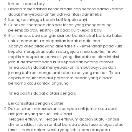
lembut kepala bayi
Hindari melepaskan kerak cradle cap secara paksa karena
dapat menyebabkan terjadinya iritasi dan infeksi
Keringkan hingga bersih kulit kepala bayi
Gunakan shampoo dan hair lotion yang mengandung
pelembab atau ekstrak oil pada kulit kepala bayi
Sisir rambut bayi dengan sisir berbentuk sikat berbulu halus
untuk membantu melepaskan kerak cradle cap.
Adanya area pitak yang disertai sisik kemerahan pada kulit
kepala merupakan salah satu gejala
tinea capitis.
Tinea
capitis merupakan penyakit yang disebabkan oleh infeksi
jamur dermatofit pada kulit kepala dan batang rambut.
Tinea capitis dapat menyebabkan rambut bayi tipis dan
jarang bahkan mengalami kebotakan yang meluas. Tinea
capitis menular melalui perantara benda yang dipakai
bersama atau kontak langsung.
Tinea capitis dapat diatasi dengan:
Berkonsultasi dengan dokter
Dokter akan meresepkan shampoo anti jamur atau obat
anti jamur yang sesuai untuk bayi
Telogen effluvium. Telogen effluvium adalah suatu kondisi
dimana siklus hidup rambut berada pada fase telogen atau
fase istirahat dalam waktu yang lebih lama daripada