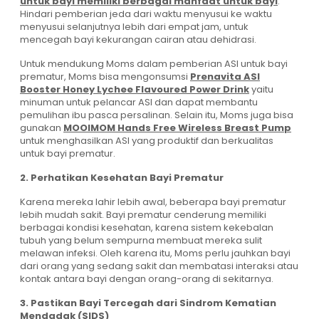
untuk bayi memiliki berbagai manfaat untuk bayi
.
Hindari pemberian jeda dari waktu menyusui ke waktu
menyusui selanjutnya lebih dari empat jam, untuk
mencegah bayi kekurangan cairan atau dehidrasi.
Untuk mendukung Moms dalam pemberian ASI untuk bayi
prematur, Moms bisa mengonsumsi
Prenavita ASI
Booster Honey Lychee Flavoured Power Drink
yaitu
minuman
untuk pelancar ASI dan dapat membantu
pemulihan ibu pasca persalinan. Selain itu, Moms juga bisa
gunakan
MOOIMOM Hands Free Wireless Breast Pump
untuk menghasilkan ASI yang produktif dan berkualitas
untuk bayi prematur.
2. Perhatikan Kesehatan Bayi Prematur
Karena mereka lahir lebih awal, beberapa bayi prematur
lebih mudah sakit. Bayi prematur cenderung memiliki
berbagai kondisi kesehatan, karena sistem kekebalan
tubuh yang belum sempurna membuat mereka sulit
melawan infeksi. Oleh karena itu, Moms perlu jauhkan bayi
dari orang yang sedang sakit dan membatasi interaksi atau
kontak antara bayi dengan orang-orang di sekitarnya.
3. Pastikan Bayi Tercegah dari Sindrom Kematian
Mendadak (SIDS)