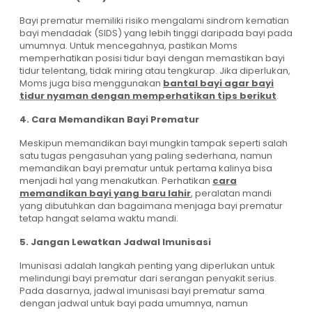
Bayi prematur memiliki risiko mengalami sindrom kematian
bayi mendadak (SIDS) yang lebih tinggi daripada bayi pada
umumnya. Untuk mencegahnya, pastikan Moms
memperhatikan posisi tidur bayi dengan memastikan bayi
tidur telentang, tidak miring atau tengkurap. Jika diperlukan,
Moms juga bisa menggunakan
bantal bayi agar bayi
tidur nyaman dengan memperhatikan tips berikut
.
4. Cara Memandikan Bayi Prematur
Meskipun memandikan bayi mungkin tampak seperti salah
satu tugas pengasuhan yang paling sederhana, namun
memandikan bayi prematur untuk pertama kalinya bisa
menjadi hal yang menakutkan. Perhatikan
cara
memandikan bayi yang baru lahir
, peralatan mandi
yang dibutuhkan dan bagaimana menjaga bayi prematur
tetap hangat selama waktu mandi.
5. Jangan Lewatkan Jadwal Imunisasi
Imunisasi adalah langkah penting yang diperlukan untuk
melindungi bayi prematur dari serangan penyakit serius.
Pada dasarnya, jadwal imunisasi bayi prematur sama
dengan jadwal untuk bayi pada umumnya, namun