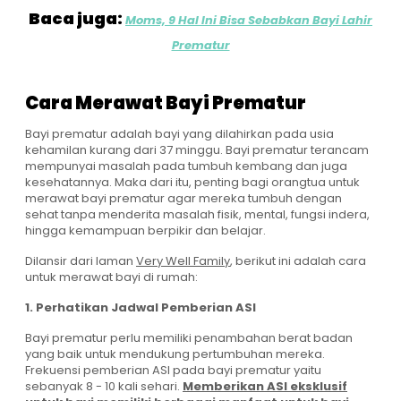
Baca juga:
Moms, 9 Hal Ini Bisa Sebabkan Bayi Lahir
Prematur
Cara Merawat Bayi Prematur
Bayi prematur adalah bayi yang dilahirkan pada usia
kehamilan kurang dari 37 minggu. Bayi prematur terancam
mempunyai masalah pada tumbuh kembang dan juga
kesehatannya. Maka dari itu, penting bagi orangtua untuk
merawat bayi prematur agar mereka tumbuh dengan
sehat tanpa menderita masalah fisik, mental, fungsi indera,
hingga kemampuan berpikir dan belajar.
Dilansir dari laman
Very Well Family
, berikut ini adalah cara
untuk merawat bayi di rumah:
1. Perhatikan Jadwal Pemberian ASI
Bayi prematur perlu memiliki penambahan berat badan
yang baik untuk mendukung pertumbuhan mereka.
Frekuensi pemberian ASI pada bayi prematur yaitu
sebanyak 8 - 10 kali sehari.
Memberikan ASI eksklusif