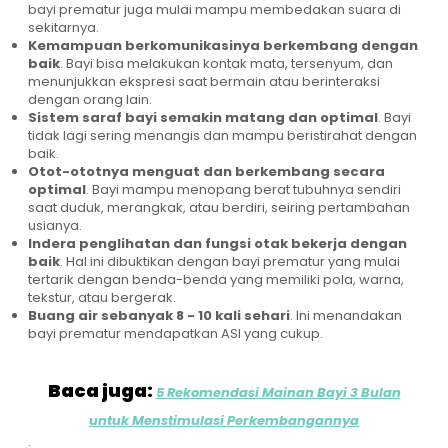
bayi prematur juga mulai mampu membedakan suara di
sekitarnya.
Kemampuan berkomunikasinya berkembang dengan
baik
. Bayi bisa melakukan kontak mata, tersenyum, dan
menunjukkan ekspresi saat bermain atau berinteraksi
dengan orang lain.
Sistem saraf bayi semakin matang dan optimal
. Bayi
tidak lagi sering menangis dan mampu beristirahat dengan
baik.
Otot-ototnya menguat dan berkembang secara
optimal
. Bayi mampu menopang berat tubuhnya sendiri
saat duduk, merangkak, atau berdiri, seiring pertambahan
usianya.
Indera penglihatan dan fungsi otak bekerja dengan
baik
. Hal ini dibuktikan dengan bayi prematur yang mulai
tertarik dengan benda-benda yang memiliki pola, warna,
tekstur, atau bergerak.
Buang air sebanyak 8 - 10 kali sehari
. Ini menandakan
bayi prematur mendapatkan ASI yang cukup.
Baca juga:
5 Rekomendasi Mainan Bayi 3 Bulan
untuk Menstimulasi Perkembangannya
.