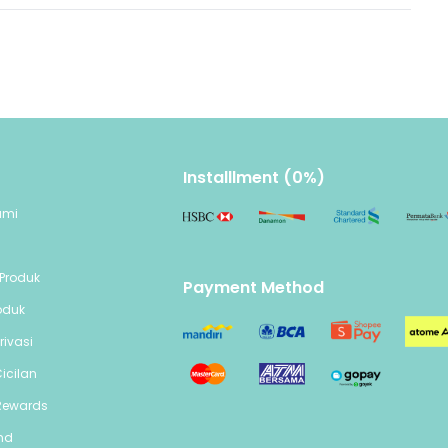
Installlment (0%)
ami
n
Produk
Payment Method
oduk
rivasi
icilan
Rewards
end