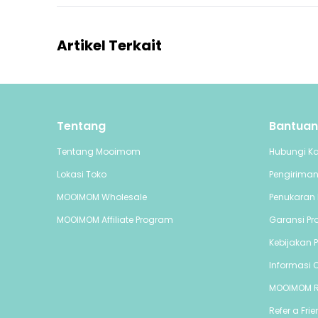
Artikel Terkait
Tentang
Bantuan
Tentang Mooimom
Hubungi K
Lokasi Toko
Pengirima
MOOIMOM Wholesale
Penukaran 
MOOIMOM Affiliate Program
Garansi Pr
Kebijakan P
Informasi C
MOOIMOM 
Refer a Fri