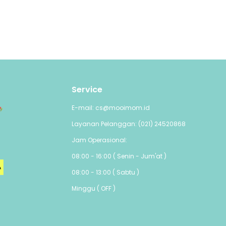
Service
E-mail: cs@mooimom.id
Layanan Pelanggan: (021) 24520868
Jam Operasional:
08:00 - 16:00 ( Senin - Jum'at )
08:00 - 13:00 ( Sabtu )
Minggu ( OFF )