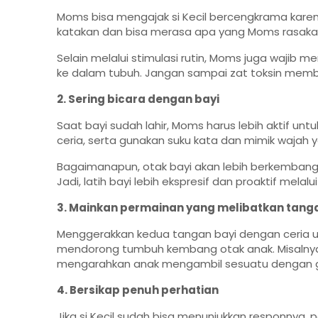
Moms bisa mengajak si Kecil bercengkrama kare
katakan dan bisa merasa apa yang Moms rasaka
Selain melalui stimulasi rutin, Moms juga wajib
ke dalam tubuh. Jangan sampai zat toksin mem
2. Sering bicara dengan bayi
Saat bayi sudah lahir, Moms harus lebih aktif un
ceria, serta gunakan suku kata dan mimik waja
Bagaimanapun, otak bayi akan lebih berkembang 
Jadi, latih bayi lebih ekspresif dan proaktif melalu
3. Mainkan permainan yang melibatkan tang
Menggerakkan kedua tangan bayi dengan ceria u
mendorong tumbuh kembang otak anak. Misalny
mengarahkan anak mengambil sesuatu dengan g
4. Bersikap penuh perhatian
Jika si Kecil sudah bisa menunjukkan responnya,