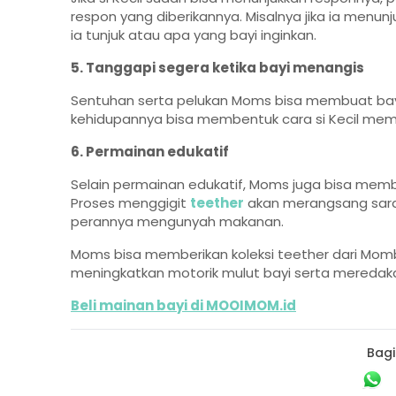
respon yang diberikannya. Misalnya jika ia men
ia tunjuk atau apa yang bayi inginkan.
5. Tanggapi segera ketika bayi menangis
Sentuhan serta pelukan Moms bisa membuat bayi 
kehidupannya bisa membentuk cara si Kecil membe
6. Permainan edukatif
Selain permainan edukatif, Moms juga bisa memb
Proses menggigit
teether
akan merangsang sara
perannya mengunyah makanan.
Moms bisa memberikan koleksi teether dari Mom
meningkatkan motorik mulut bayi serta meredakan
B
eli mainan bayi di MOOIMOM.id
Bagi