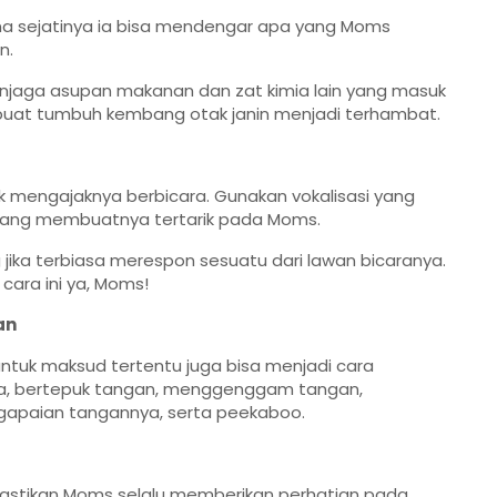
na sejatinya ia bisa mendengar apa yang Moms
n.
 menjaga asupan makanan dan zat kimia lain yang masuk
buat tumbuh kembang otak janin menjadi terhambat.
tuk mengajaknya berbicara. Gunakan vokalisasi yang
h yang membuatnya tertarik pada Moms.
jika terbiasa merespon sesuatu dari lawan bicaranya.
i cara ini ya, Moms!
an
ntuk maksud tertentu juga bisa menjadi cara
a, bertepuk tangan, menggenggam tangan,
apaian tangannya, serta peekaboo.
 pastikan Moms selalu memberikan perhatian pada