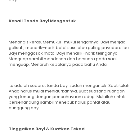
Kenali Tanda Bayi Mengantuk
Menangis keras. Memukul–mukul lengannya. Bayi menjadi
gelisah, menarik–narik botol susu atau puting payudara ibu.
Bayi menggosok mata. Bayi menarik–narik telinganya.
Menguap sambil mendesah dan bersuara pada saat
menguap. Menaruh kepalanya pada bahu Anda.
Itu adalah sederet tanda bayi sudah mengantuk. Saat itulah
Anda harus mulai menidurkannya. Buat suasana ruangan
yang tenang dengan pencahayaan redup. Mulailah untuk
bersenandung sambil menepuk halus pantat atau
punggung bayi.
Tinggalkan Bayi & Kuatkan Tekad