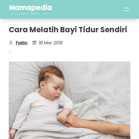
Cara Melatih Bayi Tidur Sendiri
fallin
18 Mar 2019