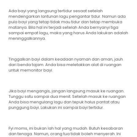
Ada bayi yang langsung tertidur sesaat setelah
mendengarkan lantunan lagu pengantar tidur. Namun ada
pula bayi yang tetap tidak mau tidur dan tetap membuka
matanya. Bila hal ini terjadi setelah Anda bernyanyi tiga
sampai empat lagu, maka yang harus Anda lakukan adalah
meninggalkannya.
Tinggalkan bayi dalam keadaan nyaman dan aman, jauh
dari benda tajam. Anda bisa meletakkan alat di ruangan
untuk memonitor bayi.
Jika bayi mengangis, jangan langsung masuk ke ruangan.
Tunggu satu sampai dua menit. Setelah masuk ke ruangan
Anda bisa mengulang lagu dan tepuk halus pantat atau
punggung bayi. Lakukan ini sampai bayi tertidur.
Fyi moms, ini bukan lah hal yang mudah. Butuh kesabaran
dan tenaga. Namun, orang tua tidak boleh menyerah. Ini