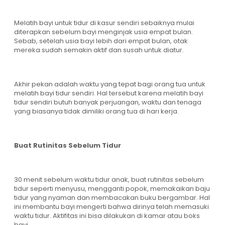
Melatih bayi untuk tidur di kasur sendiri sebaiknya mulai
diterapkan sebelum bayi menginjak usia empat bulan.
Sebab, setelah usia bayi lebih dari empat bulan, otak
mereka sudah semakin aktif dan susah untuk diatur.
Akhir pekan adalah waktu yang tepat bagi orang tua untuk
melatih bayi tidur sendiri. Hal tersebut karena melatih bayi
tidur sendiri butuh banyak perjuangan, waktu dan tenaga
yang biasanya tidak dimiliki orang tua di hari kerja.
Buat Rutinitas Sebelum Tidur
30 menit sebelum waktu tidur anak, buat rutinitas sebelum
tidur seperti menyusu, mengganti popok, memakaikan baju
tidur yang nyaman dan membacakan buku bergambar. Hal
ini membantu bayi mengerti bahwa dirinya telah memasuki
waktu tidur. Aktifitas ini bisa dilakukan di kamar atau boks
bayi.