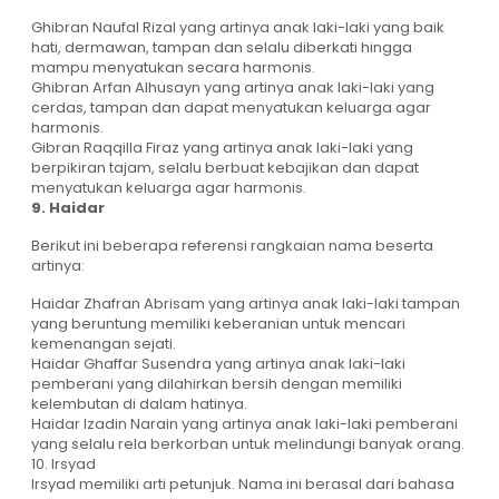
Ghibran Naufal Rizal yang artinya anak laki-laki yang baik
hati, dermawan, tampan dan selalu diberkati hingga
mampu menyatukan secara harmonis.
Ghibran Arfan Alhusayn yang artinya anak laki-laki yang
cerdas, tampan dan dapat menyatukan keluarga agar
harmonis.
Gibran Raqqilla Firaz yang artinya anak laki-laki yang
berpikiran tajam, selalu berbuat kebajikan dan dapat
menyatukan keluarga agar harmonis.
9. Haidar
Berikut ini beberapa referensi rangkaian nama beserta
artinya:
Haidar Zhafran Abrisam yang artinya anak laki-laki tampan
yang beruntung memiliki keberanian untuk mencari
kemenangan sejati.
Haidar Ghaffar Susendra yang artinya anak laki-laki
pemberani yang dilahirkan bersih dengan memiliki
kelembutan di dalam hatinya.
Haidar Izadin Narain yang artinya anak laki-laki pemberani
yang selalu rela berkorban untuk melindungi banyak orang.
10. Irsyad
Irsyad memiliki arti petunjuk. Nama ini berasal dari bahasa