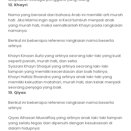
12. Khayri
Nama yang berasal dari bahasa Arab ini memiliki arti murah
hati. Jika Mama ingin agar si Kecil tumbuh menjadi anak
yang murah hati, maka sematkanlah Khayri pada rangkaian
namanya.
Berikut ini beberapa referensi rangkaian nama beserta
artinya:
Khayri Kinaan Aufa yang artinya seorang laki-laki yang kuat
seperti panah, murah hati, dan setia.
Syazani Khayri Shaquil yang artinya seorang laki-laki
tampan yang memiliki kecerdasan dan baik hatinya.
Khayri Hafidz Rivandra yang artinya anak laki-laki yang
memiliki kekuatan matahari, murah hati, dan kelak menjadi
seorang penjaga yang baik.
13. Qiyas
Berikut ini beberapa referensi rangkaian nama beserta
artinya:
Qiyas Alhasan Muwaffaq yang artinya anak laki-laki tampan
yang selalu tegas dan dipenuhi dengan kesuksesan di
dalam hidupnya.