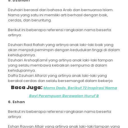
5. Dzuhairi
Dzuhairi berasal dari bahasa Arab dan bernuansa Islam.
Nama yang satu ini memiliki arti berhasil dengan baik,
cerdas, dan beruntung.
Berikut ini beberapa referensi rangkaian nama beserta
artinya:
Dzuhairi Raid Rafiah yang artinya anak laki-laki baik yang
akan menjadi pemimpin dengan kedudukan tinggi di dalam
kehidupannya.
Dzuhairi ArshaqKamil yang artinya anak laki-laki tampan
yang selalu membawa kebaikan sempurna di dalam
kehidupannya.
Daffa Dzuhairi Alfarizi yang artinya anak laki-laki yang
berakal cerdas dan selalu bersemangat dalam bekerja
Baca Juga:
Moms Dads, Berikut 72 Inspirasi Nama
Bayi Perempuan Berawalan Huruf B
6. Eshan
Berikut ini beberapa referensi rangkaian nama beserta
artinya:
Eshan Rayyan Altair yang artinya anak laki-laki tampan yang