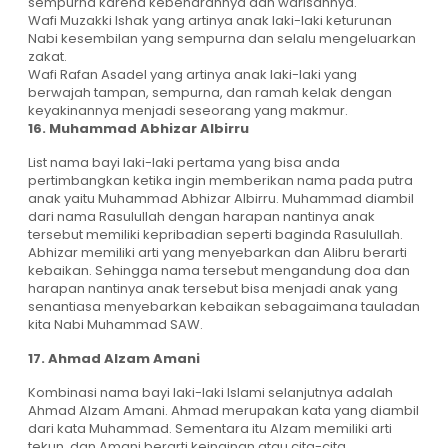
sempurna karena kebenarannya dan warisannya.
Wafi Muzakki Ishak yang artinya anak laki-laki keturunan
Nabi kesembilan yang sempurna dan selalu mengeluarkan
zakat.
Wafi Rafan Asadel yang artinya anak laki-laki yang
berwajah tampan, sempurna, dan ramah kelak dengan
keyakinannya menjadi seseorang yang makmur.
16. Muhammad Abhizar Albirru
List nama bayi laki-laki pertama yang bisa anda
pertimbangkan ketika ingin memberikan nama pada putra
anak yaitu Muhammad Abhizar Albirru. Muhammad diambil
dari nama Rasulullah dengan harapan nantinya anak
tersebut memiliki kepribadian seperti baginda Rasulullah.
Abhizar memiliki arti yang menyebarkan dan Alibru berarti
kebaikan. Sehingga nama tersebut mengandung doa dan
harapan nantinya anak tersebut bisa menjadi anak yang
senantiasa menyebarkan kebaikan sebagaimana tauladan
kita Nabi Muhammad SAW.
17. Ahmad Alzam Amani
Kombinasi nama bayi laki-laki Islami selanjutnya adalah
Ahmad Alzam Amani. Ahmad merupakan kata yang diambil
dari kata Muhammad. Sementara itu Alzam memiliki arti
tekun, dan Amani berarti keinginan atau cita-cita.