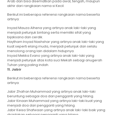
Arab dan bisa disematkan pada awal, tengah, maupun
akhir dari rangkaian nama si Kecil.
Berikut ini beberapa referensi rangkaian nama beserta
artinya:
Irsyad Mauza Alhena yang artinya anak laki-laki yang
menjadi petunjuk bintang serta memiliki sifat yang
bijaksana dan cerdik.
Haytham Irsyad Nashshar yang artinya anak laki-laki yang
kuat seperti elang muda, menjadi petunjuk dan selalu
menolong orang lain didalam hidupnya.
Irsyad Mekka Evano yang artinya anak laki-laki yang
menjadi petunjuk atas kota suci Mekah sebagi anugerah
Tuhan yang paling indah.
11. Jabir
Berikut ini beberapa referensi rangkaian nama beserta
artinya:
Jabir Zhafran Muhammad yang artinya anak laki-laki
beruntung sebagai doa dari pengganti yang hilang.
Jabir Kinaan Muhammad yang artinya laki-laki kuat yang
menjadi doa dari pengganti yang hilang.
Jabir Keisa Shafwaan yang artinya anak laki-laki baik yang
diciptakan sebagai pengganti yang hilang.