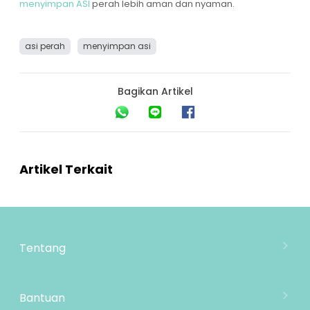
menyimpan ASI
perah lebih aman dan nyaman.
asi perah
menyimpan asi
Bagikan Artikel
Artikel Terkait
Tentang
Tentang Mooimom
Lokasi Toko
Bantuan