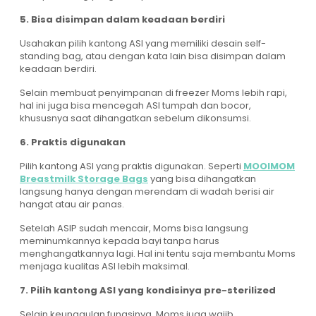
5. Bisa disimpan dalam keadaan berdiri
Usahakan pilih kantong ASI yang memiliki desain self-
standing bag, atau dengan kata lain bisa disimpan dalam
keadaan berdiri.
Selain membuat penyimpanan di freezer Moms lebih rapi,
hal ini juga bisa mencegah ASI tumpah dan bocor,
khususnya saat dihangatkan sebelum dikonsumsi.
6. Praktis digunakan
Pilih kantong ASI yang praktis digunakan. Seperti
MOOIMOM
Breastmilk Storage Bags
yang bisa dihangatkan
langsung hanya dengan merendam di wadah berisi air
hangat atau air panas.
Setelah ASIP sudah mencair, Moms bisa langsung
meminumkannya kepada bayi tanpa harus
menghangatkannya lagi. Hal ini tentu saja membantu Moms
menjaga kualitas ASI lebih maksimal.
7. Pilih kantong ASI yang kondisinya pre-sterilized
Selain keunggulan fungsinya, Moms juga wajib