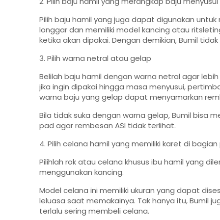
2. Pilih baju hamil yang merangkap baju menyusui
Pilih baju hamil yang juga dapat digunakan untu
longgar dan memiliki model kancing atau ritsletin
ketika akan dipakai. Dengan demikian, Bumil tida
3. Pilih warna netral atau gelap
Belilah baju hamil dengan warna netral agar leb
jika ingin dipakai hingga masa menyusui, pertim
warna baju yang gelap dapat menyamarkan remb
Bila tidak suka dengan warna gelap, Bumil bisa
pad agar rembesan ASI tidak terlihat.
4. Pilih celana hamil yang memiliki karet di bagia
Pilihlah rok atau celana khusus ibu hamil yang di
menggunakan kancing.
Model celana ini memiliki ukuran yang dapat dise
leluasa saat memakainya. Tak hanya itu, Bumil 
terlalu sering membeli celana.