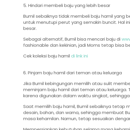
5. Hindari membeli baju yang lebih besar
Bumil sebaiknya tidak membeli baju hamil yang b
untuk menutupi perut yang semakin buncit. Hal in
besar.
Sebagai alternatif, Bumil bisa mencari baju di
www
fashionable dan kekinian, jadi Moms tetap bisa 
Cek koleksi baju hamil
di link ini
6. Pinjam baju hamil dari teman atau keluarga
Jika Bumil kebingungan memilih atau sulit membe
meminjam baju hamil dari teman atau keluarga.
karena digunakan dalam waktu singkat, sehingga
Saat memilih baju hamil, Bumil sebaiknya tetap m
desain, bahan, dan warna, sehingga membuat Bum
masa kehamilan. Namun, tetap sesuaikan dengan
Mempersiapkan kebutuhan selama masa kehamilan 