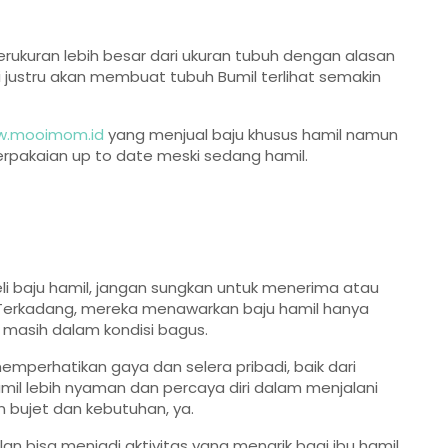
erukuran lebih besar dari ukuran tubuh dengan alasan
i justru akan membuat tubuh Bumil terlihat semakin
.mooimom.id
yang menjual baju khusus hamil namun
berpakaian up to date meski sedang hamil.
li baju hamil, jangan sungkan untuk menerima atau
 Terkadang, mereka menawarkan baju hamil hanya
 masih dalam kondisi bagus.
emperhatikan gaya dan selera pribadi, baik dari
il lebih nyaman dan percaya diri dalam menjalani
 bujet dan kebutuhan, ya.
bisa menjadi aktivitas yang menarik bagi ibu hamil.