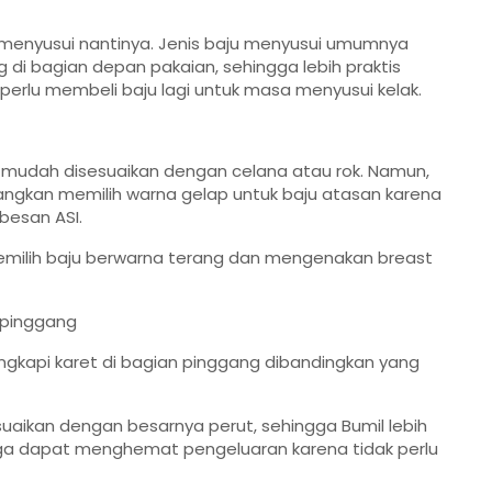
k menyusui nantinya. Jenis baju menyusui umumnya
g di bagian depan pakaian, sehingga lebih praktis
k perlu membeli baju lagi untuk masa menyusui kelak.
ih mudah disesuaikan dengan celana atau rok. Namun,
bangkan memilih warna gelap untuk baju atasan karena
esan ASI.
 memilih baju berwarna terang dan mengenakan breast
n pinggang
lengkapi karet di bagian pinggang dibandingkan yang
suaikan dengan besarnya perut, sehingga Bumil lebih
juga dapat menghemat pengeluaran karena tidak perlu