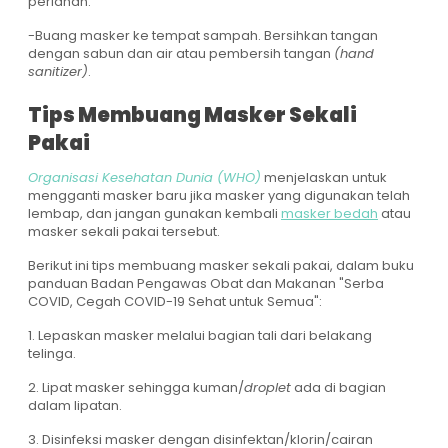
perlahan.
-Buang masker ke tempat sampah. Bersihkan tangan
dengan sabun dan air atau pembersih tangan
(hand
sanitizer)
.
Tips Membuang Masker Sekali
Pakai
Organisasi Kesehatan Dunia (WHO)
menjelaskan untuk
mengganti masker baru jika masker yang digunakan telah
lembap, dan jangan gunakan kembali
masker bedah
atau
masker sekali pakai tersebut.
Berikut ini tips membuang masker sekali pakai, dalam buku
panduan Badan Pengawas Obat dan Makanan "Serba
COVID, Cegah COVID-19 Sehat untuk Semua":
1. Lepaskan masker melalui bagian tali dari belakang
telinga.
2. Lipat masker sehingga kuman/
droplet
ada di bagian
dalam lipatan.
3. Disinfeksi masker dengan disinfektan/klorin/cairan