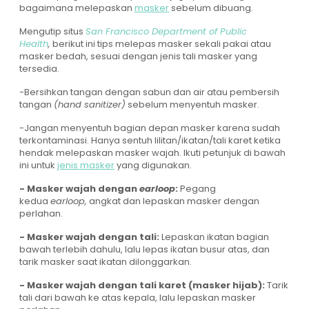
bagaimana melepaskan
masker
sebelum dibuang.
Mengutip situs
San Francisco Department of Public
Health
,
berikut ini tips melepas masker sekali pakai atau
masker bedah, sesuai dengan jenis tali masker yang
tersedia.
-Bersihkan tangan dengan sabun dan air atau pembersih
tangan
(hand sanitizer)
sebelum menyentuh masker.
-Jangan menyentuh bagian depan masker karena sudah
terkontaminasi. Hanya sentuh lilitan/ikatan/tali karet ketika
hendak melepaskan masker wajah. Ikuti petunjuk di bawah
ini untuk
jenis masker
yang digunakan.
- Masker wajah dengan
earloop
:
Pegang
kedua
earloop,
angkat dan lepaskan masker dengan
perlahan.
- Masker wajah dengan tali:
Lepaskan ikatan bagian
bawah terlebih dahulu, lalu lepas ikatan busur atas, dan
tarik masker saat ikatan dilonggarkan.
- Masker wajah dengan tali karet (masker hijab):
Tarik
tali dari bawah ke atas kepala, lalu lepaskan masker