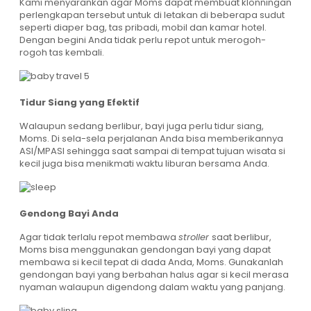
Kami menyarankan agar Moms dapat membuat klonningan
perlengkapan tersebut untuk di letakan di beberapa sudut
seperti diaper bag, tas pribadi, mobil dan kamar hotel.
Dengan begini Anda tidak perlu repot untuk merogoh-
rogoh tas kembali.
Tidur Siang yang Efektif
Walaupun sedang berlibur, bayi juga perlu tidur siang,
Moms. Di sela-sela perjalanan Anda bisa memberikannya
ASI/MPASI sehingga saat sampai di tempat tujuan wisata si
kecil juga bisa menikmati waktu liburan bersama Anda.
Gendong Bayi Anda
Agar tidak terlalu repot membawa
stroller
saat berlibur,
Moms bisa menggunakan gendongan bayi yang dapat
membawa si kecil tepat di dada Anda, Moms. Gunakanlah
gendongan bayi yang berbahan halus agar si kecil merasa
nyaman walaupun digendong dalam waktu yang panjang.