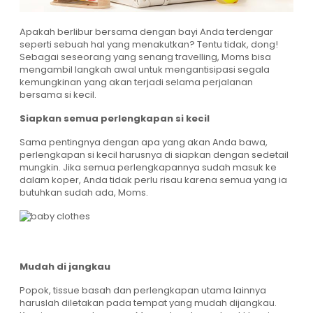
Apakah berlibur bersama dengan bayi Anda terdengar
seperti sebuah hal yang menakutkan? Tentu tidak, dong!
Sebagai seseorang yang senang travelling, Moms bisa
mengambil langkah awal untuk mengantisipasi segala
kemungkinan yang akan terjadi selama perjalanan
bersama si kecil.
Siapkan semua perlengkapan si kecil
Sama pentingnya dengan apa yang akan Anda bawa,
perlengkapan si kecil harusnya di siapkan dengan sedetail
mungkin. Jika semua perlengkapannya sudah masuk ke
dalam koper, Anda tidak perlu risau karena semua yang ia
butuhkan sudah ada, Moms.
Mudah di jangkau
Popok, tissue basah dan perlengkapan utama lainnya
haruslah diletakan pada tempat yang mudah dijangkau.