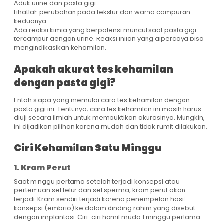
Aduk urine dan pasta gigi
Lihatlah perubahan pada tekstur dan warna campuran
keduanya
Ada reaksi kimia yang berpotensi muncul saat pasta gigi
tercampur dengan urine. Reaksi inilah yang dipercaya bisa
mengindikasikan kehamilan.
Apakah akurat tes kehamilan
dengan pasta gigi?
Entah siapa yang memulai cara tes kehamilan dengan
pasta gigi ini. Tentunya, cara tes kehamilan ini masih harus
diuji secara ilmiah untuk membuktikan akurasinya. Mungkin,
ini dijadikan pilihan karena mudah dan tidak rumit dilakukan.
Ciri Kehamilan Satu Minggu
1. Kram Perut
Saat minggu pertama setelah terjadi konsepsi atau
pertemuan sel telur dan sel sperma, kram perut akan
terjadi. Kram sendiri terjadi karena penempelan hasil
konsepsi (embrio) ke dalam dinding rahim yang disebut
dengan implantasi. Ciri-ciri hamil muda 1 minggu pertama