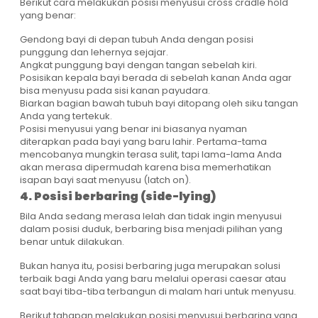
Berikut cara melakukan posisi menyusui cross cradle hold
yang benar:
Gendong bayi di depan tubuh Anda dengan posisi
punggung dan lehernya sejajar.
Angkat punggung bayi dengan tangan sebelah kiri.
Posisikan kepala bayi berada di sebelah kanan Anda agar
bisa menyusu pada sisi kanan payudara.
Biarkan bagian bawah tubuh bayi ditopang oleh siku tangan
Anda yang tertekuk.
Posisi menyusui yang benar ini biasanya nyaman
diterapkan pada bayi yang baru lahir. Pertama-tama
mencobanya mungkin terasa sulit, tapi lama-lama Anda
akan merasa dipermudah karena bisa memerhatikan
isapan bayi saat menyusu (latch on).
4. Posisi berbaring (side-lying)
Bila Anda sedang merasa lelah dan tidak ingin menyusui
dalam posisi duduk, berbaring bisa menjadi pilihan yang
benar untuk dilakukan.
Bukan hanya itu, posisi berbaring juga merupakan solusi
terbaik bagi Anda yang baru melalui operasi caesar atau
saat bayi tiba-tiba terbangun di malam hari untuk menyusu.
Berikut tahapan melakukan posisi menyusui berbaring yang