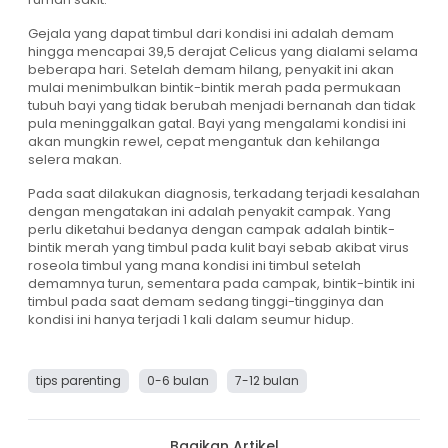
Gejala yang dapat timbul dari kondisi ini adalah demam
hingga mencapai 39,5 derajat Celicus yang dialami selama
beberapa hari. Setelah demam hilang, penyakit ini akan
mulai menimbulkan bintik-bintik merah pada permukaan
tubuh bayi yang tidak berubah menjadi bernanah dan tidak
pula meninggalkan gatal. Bayi yang mengalami kondisi ini
akan mungkin rewel, cepat mengantuk dan kehilanga
selera makan.
Pada saat dilakukan diagnosis, terkadang terjadi kesalahan
dengan mengatakan ini adalah penyakit campak. Yang
perlu diketahui bedanya dengan campak adalah bintik-
bintik merah yang timbul pada kulit bayi sebab akibat virus
roseola timbul yang mana kondisi ini timbul setelah
demamnya turun, sementara pada campak, bintik-bintik ini
timbul pada saat demam sedang tinggi-tingginya dan
kondisi ini hanya terjadi 1 kali dalam seumur hidup.
tips parenting
0-6 bulan
7-12 bulan
Bagikan Artikel