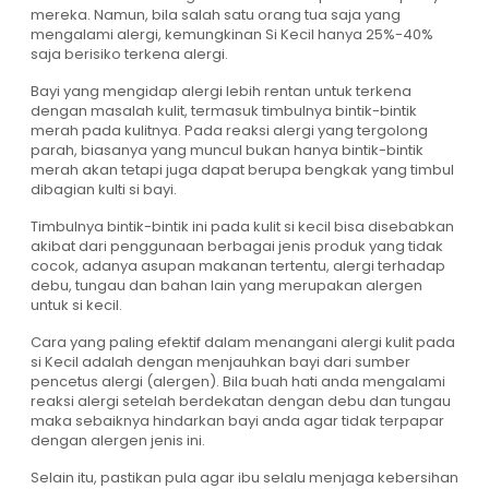
mereka. Namun, bila salah satu orang tua saja yang
mengalami alergi, kemungkinan Si Kecil hanya 25%-40%
saja berisiko terkena alergi.
Bayi yang mengidap alergi lebih rentan untuk terkena
dengan masalah kulit, termasuk timbulnya bintik-bintik
merah pada kulitnya. Pada reaksi alergi yang tergolong
parah, biasanya yang muncul bukan hanya bintik-bintik
merah akan tetapi juga dapat berupa bengkak yang timbul
dibagian kulti si bayi.
Timbulnya bintik-bintik ini pada kulit si kecil bisa disebabkan
akibat dari penggunaan berbagai jenis produk yang tidak
cocok, adanya asupan makanan tertentu, alergi terhadap
debu, tungau dan bahan lain yang merupakan alergen
untuk si kecil.
Cara yang paling efektif dalam menangani alergi kulit pada
si Kecil adalah dengan menjauhkan bayi dari sumber
pencetus alergi (alergen). Bila buah hati anda mengalami
reaksi alergi setelah berdekatan dengan debu dan tungau
maka sebaiknya hindarkan bayi anda agar tidak terpapar
dengan alergen jenis ini.
Selain itu, pastikan pula agar ibu selalu menjaga kebersihan