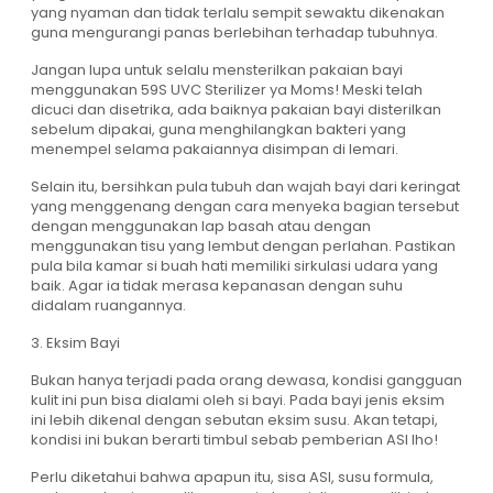
yang nyaman dan tidak terlalu sempit sewaktu dikenakan
guna mengurangi panas berlebihan terhadap tubuhnya.
Jangan lupa untuk selalu mensterilkan pakaian bayi
menggunakan 59S UVC Sterilizer ya Moms! Meski telah
dicuci dan disetrika, ada baiknya pakaian bayi disterilkan
sebelum dipakai, guna menghilangkan bakteri yang
menempel selama pakaiannya disimpan di lemari.
Selain itu, bersihkan pula tubuh dan wajah bayi dari keringat
yang menggenang dengan cara menyeka bagian tersebut
dengan menggunakan lap basah atau dengan
menggunakan tisu yang lembut dengan perlahan. Pastikan
pula bila kamar si buah hati memiliki sirkulasi udara yang
baik. Agar ia tidak merasa kepanasan dengan suhu
didalam ruangannya.
3. Eksim Bayi
Bukan hanya terjadi pada orang dewasa, kondisi gangguan
kulit ini pun bisa dialami oleh si bayi. Pada bayi jenis eksim
ini lebih dikenal dengan sebutan eksim susu. Akan tetapi,
kondisi ini bukan berarti timbul sebab pemberian ASI lho!
Perlu diketahui bahwa apapun itu, sisa ASI, susu formula,