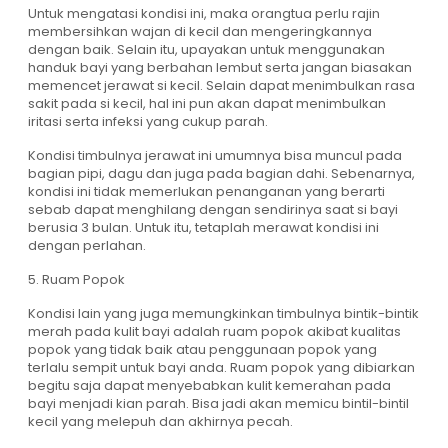
Untuk mengatasi kondisi ini, maka orangtua perlu rajin
membersihkan wajan di kecil dan mengeringkannya
dengan baik. Selain itu, upayakan untuk menggunakan
handuk bayi yang berbahan lembut serta jangan biasakan
memencet jerawat si kecil. Selain dapat menimbulkan rasa
sakit pada si kecil, hal ini pun akan dapat menimbulkan
iritasi serta infeksi yang cukup parah.
Kondisi timbulnya jerawat ini umumnya bisa muncul pada
bagian pipi, dagu dan juga pada bagian dahi. Sebenarnya,
kondisi ini tidak memerlukan penanganan yang berarti
sebab dapat menghilang dengan sendirinya saat si bayi
berusia 3 bulan. Untuk itu, tetaplah merawat kondisi ini
dengan perlahan.
5. Ruam Popok
Kondisi lain yang juga memungkinkan timbulnya bintik-bintik
merah pada kulit bayi adalah ruam popok akibat kualitas
popok yang tidak baik atau penggunaan popok yang
terlalu sempit untuk bayi anda. Ruam popok yang dibiarkan
begitu saja dapat menyebabkan kulit kemerahan pada
bayi menjadi kian parah. Bisa jadi akan memicu bintil-bintil
kecil yang melepuh dan akhirnya pecah.