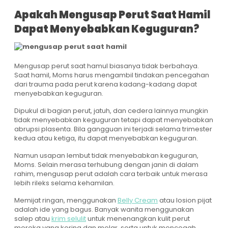
Apakah Mengusap Perut Saat Hamil
Dapat Menyebabkan Keguguran?
Mengusap perut saat hamul biasanya tidak berbahaya.
Saat hamil, Moms harus mengambil tindakan pencegahan
dari trauma pada perut karena kadang-kadang dapat
menyebabkan keguguran.
Dipukul di bagian perut, jatuh, dan cedera lainnya mungkin
tidak menyebabkan keguguran tetapi dapat menyebabkan
abrupsi plasenta. Bila gangguan ini terjadi selama trimester
kedua atau ketiga, itu dapat menyebabkan keguguran.
Namun usapan lembut tidak menyebabkan keguguran,
Moms. Selain merasa terhubung dengan janin di dalam
rahim, mengusap perut adalah cara terbaik untuk merasa
lebih rileks selama kehamilan.
Memijat ringan, menggunakan
Belly Cream
atau losion pijat
adalah ide yang bagus. Banyak wanita menggunakan
salep atau
krim selulit
untuk menenangkan kulit perut
mereka yang kering dan melar, serta untuk mencegah