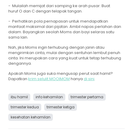
- Mulailah memijat dari samping ke arah pusar. Buat
huruf O dan C dengan telapak tangan.
- Perhatikan pola pernapasan untuk mendapatkan
manfaat maksimal dari pijatan. Ambil napas perlahan dan
dalam. Bayangkan seolah Moms dan bayi selaras satu
sama lain.
Nah, jika Moms ingin terhubung dengan janin atau
mengirimkan cinta, mulai dengan sentuhan lembut penuh
cinta. Ini merupakan cara yang kuat untuk tetap terhubung
dengannya.
Apakah Moms juga suka mengusap perut saat hamil?
Dapatkan
krim selulit MOOIMOM
hanya
di sini
.
ibu hamil
info kehamilan
trimester pertama
trimester kedua
trimester ketiga
kesehatan kehamilan