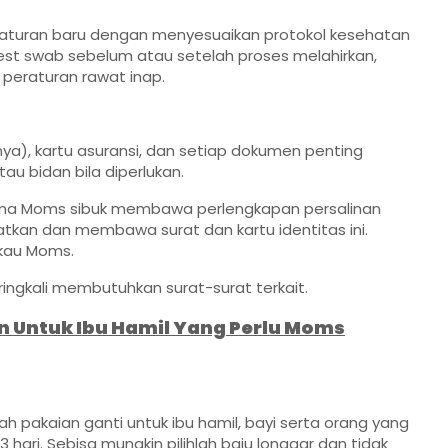
eraturan baru dengan menyesuaikan protokol kesehatan
test swab sebelum atau setelah proses melahirkan,
peraturan rawat inap.
innya), kartu asuransi, dan setiap dokumen penting
au bidan bila diperlukan.
karena Moms sibuk membawa perlengkapan persalinan
atkan dan membawa surat dan kartu identitas ini.
gkau Moms.
ingkali membutuhkan surat-surat terkait.
n Untuk Ibu Hamil Yang Perlu Moms
ah pakaian ganti untuk ibu hamil, bayi serta orang yang
 hari. Sebisa mungkin pilihlah baju longgar dan tidak