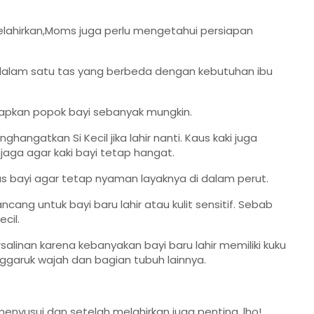
melahirkan,Moms juga perlu mengetahui persiapan
 dalam satu tas yang berbeda dengan kebutuhan ibu
rsiapkan popok bayi sebanyak mungkin.
angatkan Si Kecil jika lahir nanti. Kaus kaki juga
aga agar kaki bayi tetap hangat.
 bayi agar tetap nyaman layaknya di dalam perut.
ng untuk bayi baru lahir atau kulit sensitif. Sebab
cil.
alinan karena kebanyakan bayi baru lahir memiliki kuku
aruk wajah dan bagian tubuh lainnya.
menyusui dan setelah melahirkan juga penting, lho!