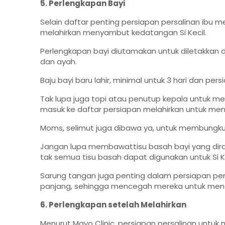
5. Perlengkapan Bayi
Selain daftar penting persiapan persalinan ibu 
melahirkan menyambut kedatangan Si Kecil.
Perlengkapan bayi diutamakan untuk diletakkan
dan ayah.
Baju bayi baru lahir, minimal untuk 3 hari dan pe
Tak lupa juga topi atau penutup kepala untuk mengh
masuk ke daftar persiapan melahirkan untuk menj
Moms, selimut juga dibawa ya, untuk membungkus
Jangan lupa membawattisu basah bayi yang diranca
tak semua tisu basah dapat digunakan untuk Si Ke
Sarung tangan juga penting dalam persiapan pers
panjang, sehingga mencegah mereka untuk mengg
6. Perlengkapan setelah Melahirkan
Menurut Mayo Clinic, persiapan persalinan untuk 