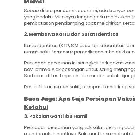
Moms!
Sebab di era pandemi seperti ini, ada banyak p
yang berlaku. Misalnya dengan perlu melakukan 
pembatasan pendamping saat melahirkan serta 
2. Membawa Kartu dan Surat Identitas
Kartu identitas (KTP, SIM atau kartu identitas la
rumah sakit termasuk pemeriksaan rutin dokter at
Persiapan persalinan ini seringkali terlupakan 
bayi lainnya Ajak pasangan untuk saling menging
Sediakan di tas terpisah dan mudah untuk dijan
Pendaftaran rumah sakit, ataupun kamar inap ser
Baca Juga:
Apa Saja Persiapan Vaksi
Ketahui
3. Pakaian Ganti Ibu Hamil
Persiapan persalinan yang tak kalah penting adal
mendampingi nantinya. Baju ganti, minimal untuk 3