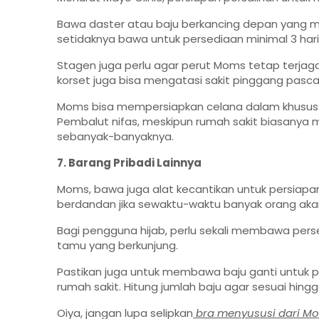
Bawa daster atau baju berkancing depan yang 
setidaknya bawa untuk persediaan minimal 3 hari
Stagen juga perlu agar perut Moms tetap terjaga 
korset juga bisa mengatasi sakit pinggang pasc
Moms bisa mempersiapkan celana dalam khusus
Pembalut nifas, meskipun rumah sakit biasany
sebanyak-banyaknya.
7. Barang Pribadi Lainnya
Moms, bawa juga alat kecantikan untuk persiapan
berdandan jika sewaktu-waktu banyak orang ak
Bagi pengguna hijab, perlu sekali membawa per
tamu yang berkunjung.
Pastikan juga untuk membawa baju ganti untuk pu
rumah sakit. Hitung jumlah baju agar sesuai hingga
Oiya, jangan lupa selipkan
bra menyususi dari 