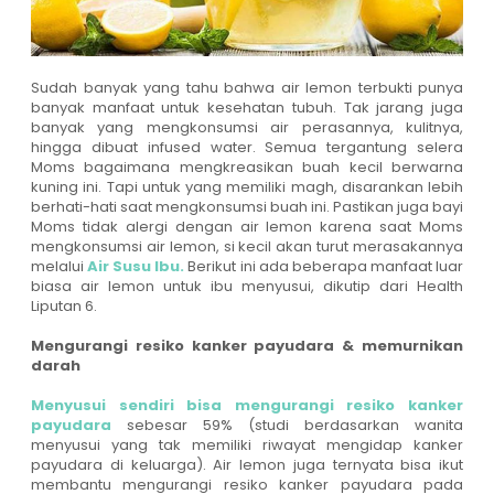
Sudah banyak yang tahu bahwa air lemon terbukti punya
banyak manfaat untuk kesehatan tubuh. Tak jarang juga
banyak yang mengkonsumsi air perasannya, kulitnya,
hingga dibuat infused water. Semua tergantung selera
Moms bagaimana mengkreasikan buah kecil berwarna
kuning ini. Tapi untuk yang memiliki magh, disarankan lebih
berhati-hati saat mengkonsumsi buah ini. Pastikan juga bayi
Moms tidak alergi dengan air lemon karena saat Moms
mengkonsumsi air lemon, si kecil akan turut merasakannya
melalui
Air Susu Ibu.
Berikut ini ada beberapa manfaat luar
biasa air lemon untuk ibu menyusui, dikutip dari Health
Liputan 6.
Mengurangi resiko kanker payudara & memurnikan
darah
Menyusui sendiri bisa mengurangi resiko kanker
payudara
sebesar 59% (studi berdasarkan wanita
menyusui yang tak memiliki riwayat mengidap kanker
payudara di keluarga). Air lemon juga ternyata bisa ikut
membantu mengurangi resiko kanker payudara pada