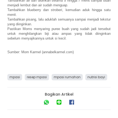
Tambahkan air dan didihkan selama 5 hingga 7 menit sampai buah
menjadi lembut dan air sudah menguap.
Tambahkan blueberry dan stroberi, kemudian aduk hingga satu
menit.
Tambahkan pisang, lalu aduklah semuanya sampai menjadi tekstur
yang diinginkan.
Pastikan Moms menyaring puree buah yang sudah jadi tersebut
untuk menghilangkan biji atau ampas yang tidak diinginkan
sebelum menyajikannya untuk si kecil.
Sumber: Mom Karmel (annabelkarmel.com)
mpasi
resep mpasi
mpasi rumahan
nutrisi bayi
Bagikan Artikel