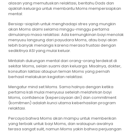
alasan yang memutuskan relaktasi, beritahu Dads dan
ajaklah keluarga untuk membantu Moms mempersiapkan
mental:
Bersiap-siaplah untuk menghadapi stres yang mungkin
akan Moms alami selama minggu-minggu pertama
dimulainya masa relaktasi. Ada kemungkinan bayi menolak
menyusu langsung dari payudara Moms, atau bayi akan
lebih banyak menangis karena merasa frustasi dengan
sedikitnya ASI yang mulai keluar.
Mintalah dukungan mental dari orang-orang terdekat di
sekitar Moms, selain suami dan keluarga. Misalnya, dokter,
konsultan laktasi ataupun teman Moms yang pernah
berhasil melakukan kegiatan relaktasi.
Mengatur mind set Moms. Sama halnya dengan ketika
pertama kali mulai menyusui setelah melahirkan bayi
Moms, confidence (kepercayaan diri) dan commitment
(komitmen) adalah kunci utama keberhasilan program
relaktasi.
Percaya bahwa Moms akan mampu untuk memberikan
yang terbaik untuk bayi Moms, dan walaupun awalnya
terasa sangat sulit, namun Moms yakin bahwa perjuangan