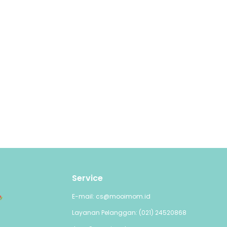
Service
E-mail: cs@mooimom.id
Layanan Pelanggan: (021) 24520868