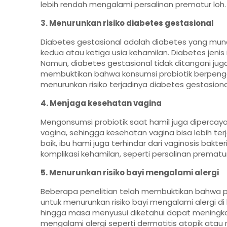
lebih rendah mengalami persalinan prematur loh.
3. Menurunkan risiko diabetes gestasional
Diabetes gestasional adalah diabetes yang mu
kedua atau ketiga usia kehamilan. Diabetes jenis
Namun, diabetes gestasional tidak ditangani ju
membuktikan bahwa konsumsi probiotik berpenga
menurunkan risiko terjadinya diabetes gestasiona
4. Menjaga kesehatan vagina
Mengonsumsi probiotik saat hamil juga dipercaya
vagina, sehingga kesehatan vagina bisa lebih te
baik, ibu hami juga terhindar dari vaginosis bakte
komplikasi kehamilan, seperti persalinan prematur
5. Menurunkan risiko bayi mengalami alergi
Beberapa penelitian telah membuktikan bahwa pr
untuk menurunkan risiko bayi mengalami alergi di
hingga masa menyusui diketahui dapat meningk
mengalami alergi seperti
dermatitis atopik atau 