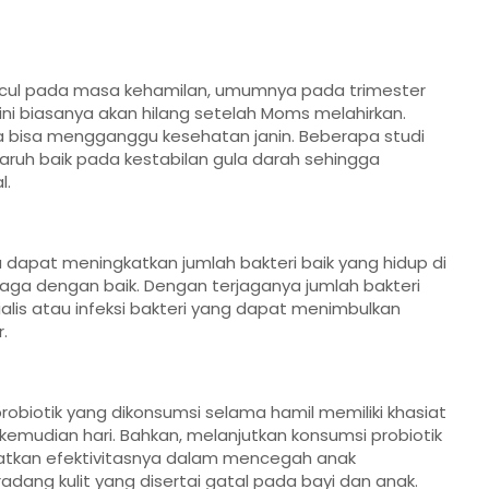
ncul pada masa kehamilan, umumnya pada trimester
 ini biasanya akan hilang setelah Moms melahirkan.
ga bisa mengganggu kesehatan janin. Beberapa studi
ruh baik pada kestabilan gula darah sehingga
l.
 dapat meningkatkan jumlah bakteri baik yang hidup di
rjaga dengan baik. Dengan terjaganya jumlah bakteri
rialis atau infeksi bakteri yang dapat menimbulkan
.
obiotik yang dikonsumsi selama hamil memiliki khasiat
 kemudian hari. Bahkan, melanjutkan konsumsi probiotik
atkan efektivitasnya dalam mencegah anak
radang kulit yang disertai gatal pada bayi dan anak.