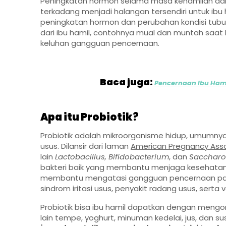
Peningkatan hormon selama masa kehamilan dan
terkadang menjadi halangan tersendiri untuk ibu 
peningkatan hormon dan perubahan kondisi tubuh
dari ibu hamil, contohnya mual dan muntah saat 
keluhan gangguan pencernaan.
Baca juga:
Pencernaan Ibu Ham
Apa itu Probiotik?
Probiotik adalah mikroorganisme hidup, umumnya
usus. Dilansir dari laman
American Pregnancy Asso
lain
Lactobacillus, Bifidobacterium
, dan
Sacchar
bakteri baik yang membantu menjaga kesehatan 
membantu mengatasi gangguan pencernaan pada ib
sindrom iritasi usus, penyakit radang usus, serta v
Probiotik bisa ibu hamil dapatkan dengan meng
lain tempe, yoghurt, minuman kedelai, jus, dan 