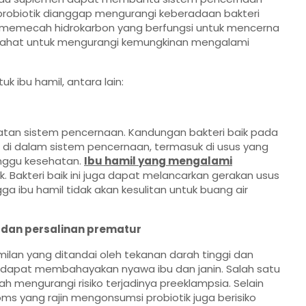
a probiotik dianggap mengurangi keberadaan bakteri
memecah hidrokarbon yang berfungsi untuk mencerna
jahat untuk mengurangi kemungkinan mengalami
k ibu hamil, antara lain:
tan sistem pencernaan. Kandungan bakteri baik pada
t di dalam sistem pencernaan, termasuk di usus yang
nggu kesehatan.
Ibu hamil yang mengalami
. Bakteri baik ini juga dapat melancarkan gerakan usus
a ibu hamil tidak akan kesulitan untuk buang air
a dan persalinan prematur
lan yang ditandai oleh tekanan darah tinggi dan
ni dapat membahayakan nyawa ibu dan janin. Salah satu
 mengurangi risiko terjadinya preeklampsia. Selain
s yang rajin mengonsumsi probiotik juga berisiko