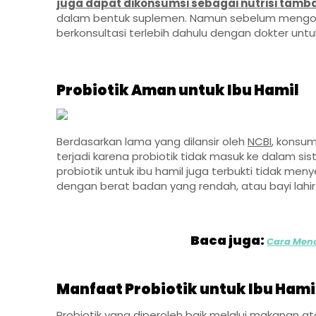
juga dapat dikonsumsi sebagai nutrisi tamb
dalam bentuk suplemen. Namun sebelum mengons
berkonsultasi terlebih dahulu dengan dokter unt
Probiotik Aman untuk Ibu Hamil
Berdasarkan lama yang dilansir oleh
NCBI
, konsum
terjadi karena probiotik tidak masuk ke dalam sist
probiotik untuk ibu hamil juga terbukti tidak meny
dengan berat badan yang rendah, atau bayi lahir
Baca juga:
Cara Men
Manfaat Probiotik untuk Ibu Hami
Probiotik yang diperoleh baik melalui makanan