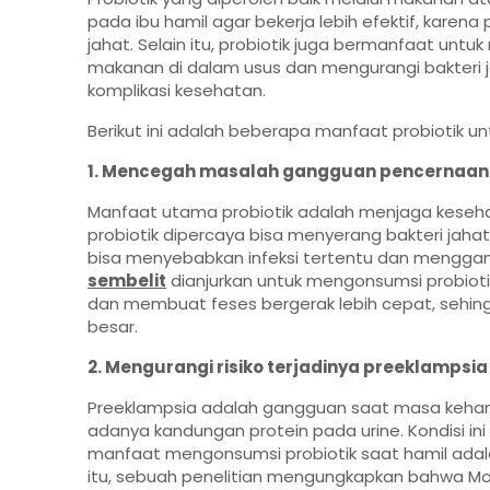
pada ibu hamil agar bekerja lebih efektif, karen
jahat. Selain itu, probiotik juga
bermanfaat untuk 
makanan di dalam usus
dan mengurangi bakteri 
komplikasi kesehatan.
Berikut ini adalah beberapa manfaat probiotik untu
1. Mencegah masalah gangguan pencernaan
Manfaat utama probiotik adalah menjaga keseha
probiotik dipercaya bisa menyerang bakteri jaha
bisa menyebabkan infeksi tertentu dan mengga
sembelit
dianjurkan untuk mengonsumsi probiotik
dan membuat feses bergerak lebih cepat, sehingg
besar.
2. Mengurangi risiko terjadinya preeklampsi
Preeklampsia adalah gangguan saat masa kehami
adanya kandungan protein pada urine. Kondisi i
manfaat mengonsumsi probiotik saat hamil adalah
itu, sebuah penelitian mengungkapkan bahwa Mom