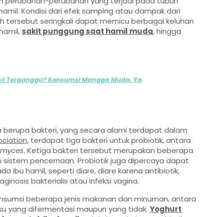
 perubahan-perubahan yang terjadi pada tubuh
hamil. Kondisi dari efek samping atau dampak dari
 tersebut seringkali dapat memicu berbagai keluhan
hamil,
sakit punggung saat hamil muda
, hingga
il Terganggu? Konsumsi Mangga Muda, Ya
 berupa bakteri, yang secara alami terdapat dalam
ciation
, terdapat tiga bakteri untuk probiotik, antara
omyces
. Ketiga bakteri tersebut merupakan beberapa
sistem pencernaan. Probiotik juga dipercaya dapat
u hamil, seperti diare, diare karena antibiotik,
aginosis bakterialis atau infeksi vagina.
onsumsi beberapa jenis makanan dan minuman, antara
susu yang difermentasi maupun yang tidak.
Yoghurt