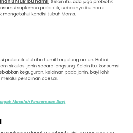
ahan untuk ibu hamil
. Selain itu, ada juga probiotik
umsi suplemen probiotik, sebaiknya ibu hamil
uk mengetahui kondisi tubuh Moms.
si probiotik oleh ibu hamil tergolong aman. Hal ini
em sirkulasi janin secara langsung. Selain itu, konsumsi
ebabkan keguguran, kelainan pada janin, bayi lahir
 melalui persalinan caesar.
cegah Masalah Pencernaan Bayi
l
 atau suplemen dapat membantu sistem pencernaan