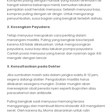
Kompres puting dengan handuk yang sudah direndam air
hangat selama beberapa menit, kemudian lakukan
pemijatan saat hendak menyusui. Setelah menyusui bayi,
kompres puting dengan air dingin. Untuk mengurangi
penyumbatan, susui bagian yang bengkak terlebih dahulu.
2. Kosongkan Payudara
Tetap menyusui merupakan cara penting dalam
menangani mastitis. Puting yang bengkak bisa terjadi
karena ASI tidak dikeluarkan. Untuk mengosongkan
payudara, susui bayi atau lakukan pompa payudara.
Carilah posisi menyusui yang benar dan nyaman agar ASI
mengalir dengan lancar.
3. Konsultasikan pada Dokter
Jika sumbatan masih ada dalam jangka waktu 8-12 jam,
segera datangi dokter. Pengobatan mastitis harus
dilakukan sesegera mungkin. Dokter mungkin akan
meresepkan obat pereda nyeri seperti ibuprofen atau
paracetamol dan antibiotik.
Puting bengkak saat menyusui memang terasa
mengganggu dan membuat Moms khawatir ASI mengalami
seret. Oleh karena itu, Moms disarankan untuk rutin