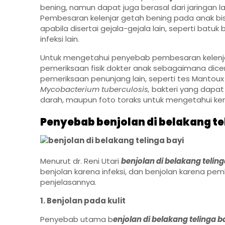
bening, namun dapat juga berasal dari jaringan la
Pembesaran kelenjar getah bening pada anak bisa
apabila disertai gejala-gejala lain, seperti bat
infeksi lain.
Untuk mengetahui penyebab pembesaran kelenjar
pemeriksaan fisik dokter anak sebagaimana dice
pemeriksaan penunjang lain, seperti tes Mantoux
Mycobacterium tuberculosis,
bakteri yang dapat
darah, maupun foto toraks untuk mengetahui kem
Penyebab benjolan di belakang te
Menurut
dr. Reni Utar
i
benjolan di belakang telin
benjolan karena infeksi, dan benjolan karena pem
penjelasannya.
1. Benjolan pada kulit
Penyebab utama b
enjolan di belakang telinga b