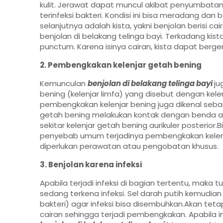
kulit. Jerawat dapat muncul akibat penyumbatan 
terinfeksi bakteri. Kondisi ini bisa meradang d
selanjutnya adalah kista, yakni benjolan berisi c
benjolan di belakang telinga bayi. Terkadang kist
punctum. Karena isinya cairan, kista dapat berge
2. Pembengkakan kelenjar getah bening
Kemunculan
benjolan di belakang telinga bayi
ju
bening (kelenjar limfa) yang disebut dengan kelen
pembengkakan kelenjar bening juga dikenal sebaga
getah bening melakukan kontak dengan benda asin
sekitar kelenjar getah bening aurikuler posterior.Bi
penyebab umum terjadinya pembengkakan kelenjar
diperlukan perawatan atau pengobatan khusus.
3. Benjolan karena infeksi
Apabila terjadi infeksi di bagian tertentu, maka
sedang terkena infeksi. Sel darah putih kemudia
bakteri) agar infeksi bisa disembuhkan.Akan teta
cairan sehingga terjadi pembengkakan. Apabila in