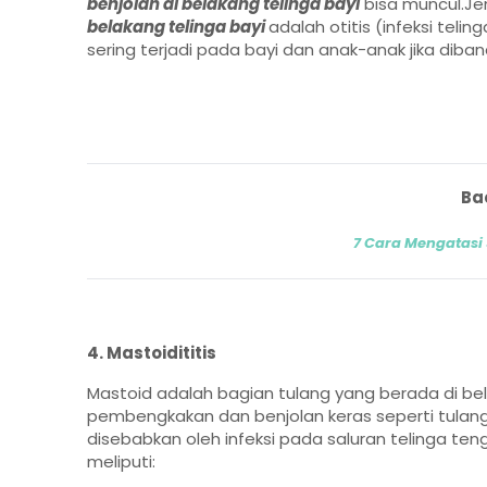
benjolan di belakang telinga bayi
bisa muncul.Je
belakang telinga bayi
adalah otitis (infeksi telin
sering terjadi pada bayi dan anak-anak jika dib
Ba
7 Cara Mengatasi 
4. Mastoidititis
Mastoid adalah bagian tulang yang berada di bela
pembengkakan dan benjolan keras seperti tulang d
disebabkan oleh infeksi pada saluran telinga teng
meliputi: