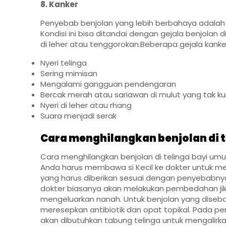
8. Kanker
Penyebab benjolan yang lebih berbahaya adalah k
Kondisi ini bisa ditandai dengan gejala benjolan
di leher atau tenggorokan.Beberapa gejala kank
Nyeri telinga
Sering mimisan
Mengalami gangguan pendengaran
Bercak merah atau sariawan di mulut yang tak k
Nyeri di leher atau rhang
Suara menjadi serak
Cara menghilangkan benjolan di t
Cara menghilangkan benjolan di telinga bayi umum
Anda harus membawa si Kecil ke dokter untuk 
yang harus diberikan sesuai dengan penyebabnya.
dokter biasanya akan melakukan pembedahan jik
mengeluarkan nanah. Untuk benjolan yang disebab
meresepkan antibiotik dan opat topikal. Pada pen
akan dibutuhkan tabung telinga untuk mengalirkan