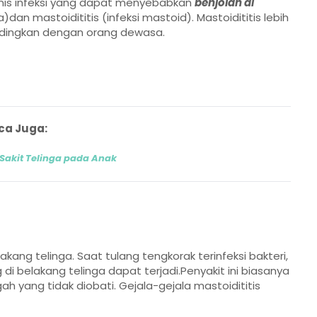
nis infeksi yang dapat menyebabkan
benjolan di
ga)dan mastoidititis (infeksi mastoid). Mastoidititis lebih
andingkan dengan orang dewasa.
ca Juga:
Sakit Telinga pada Anak
kang telinga. Saat tulang tengkorak terinfeksi bakteri,
i belakang telinga dapat terjadi.Penyakit ini biasanya
ah yang tidak diobati. Gejala-gejala mastoidititis