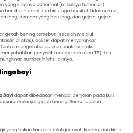
in yang sifatnya abnormal (misalnya tumor, dll).
 bersifat normal dan bisa juga bersifat tidak normal,
uk berulang, demam yang berulang, dan gejala-gejala
 getah bening tersebut (setelah melalui
ritakan di atas), dokter dapat menyarankan
 (untuk mengetahui apakah anak terinfeksi
 menyebabkan penyakit tuberculosis atau TB), tes
ungkinan sumber infeksi lainnya.
linga bayi
ga bayi
dapat dibedakan menjadi benjolan pada kulit,
besaran kelenjar getah bening. Berikut adalah
ayi
yang bukan kanker adalah jerawat, lipoma, dan kista