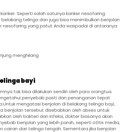
anker. Seperti salah satunya kanker nesofaring.
 di belakang telinga dan juga bisa menimbulkan benjolan
er nesofaring yang patut Anda waspadai di antaranya:
unjung menghilang
elinga bayi
nya tak bisa dilakukan sendiri oleh para orangtua.
mengetahui penyebab pasti dan penanganan tepat
Untuk mengatasi benjolan di belakang telinga bayi,
a benjolan tersebut disebabkan oleh abses untuk
kan oleh bakteri dan infeksi, dokter biasanya akan
yebab benjolan yang lebih parah, seperti otitis media,
 cairan dari telinga tengah. Sementara jika benjolan