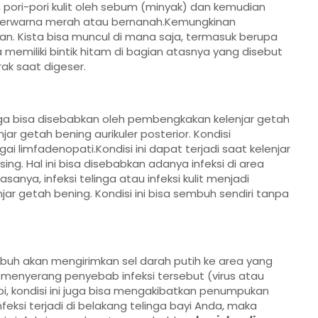
pori-pori kulit oleh sebum (minyak) dan kemudian
an berwarna merah atau bernanah.Kemungkinan
airan. Kista bisa muncul di mana saja, termasuk berupa
a memiliki bintik hitam di bagian atasnya yang disebut
rak saat digeser.
ga bisa disebabkan oleh pembengkakan kelenjar getah
jar getah bening aurikuler posterior. Kondisi
i limfadenopati.Kondisi ini dapat terjadi saat kelenjar
g. Hal ini bisa disebabkan adanya infeksi di area
asanya, infeksi telinga atau infeksi kulit menjadi
 getah bening. Kondisi ini bisa sembuh sendiri tanpa
 tubuh akan mengirimkan sel darah putih ke area yang
n menyerang penyebab infeksi tersebut (virus atau
pi, kondisi ini juga bisa mengakibatkan penumpukan
feksi terjadi di belakang telinga bayi Anda, maka