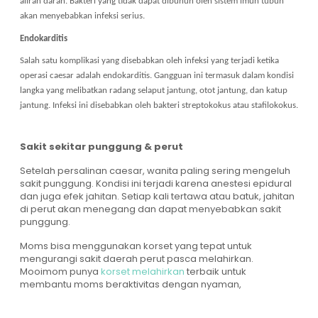
aliran darah. Bakteri yang tidak dapat dibunuh oleh sistem imun tubuh
akan menyebabkan infeksi serius.
Endokarditis
Salah satu komplikasi yang disebabkan oleh infeksi yang terjadi ketika
operasi caesar adalah endokarditis. Gangguan ini termasuk dalam kondisi
langka yang melibatkan radang selaput jantung, otot jantung, dan katup
jantung. Infeksi ini disebabkan oleh bakteri streptokokus atau stafilokokus.
Sakit sekitar punggung & perut
Setelah persalinan caesar, wanita paling sering mengeluh
sakit punggung. Kondisi ini terjadi karena anestesi epidural
dan juga efek jahitan. Setiap kali tertawa atau batuk, jahitan
di perut akan menegang dan dapat menyebabkan sakit
punggung.
Moms bisa menggunakan korset yang tepat untuk
mengurangi sakit daerah perut pasca melahirkan.
Mooimom punya
korset melahirkan
terbaik untuk
membantu moms beraktivitas dengan nyaman,