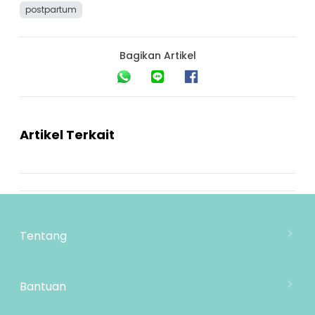
postpartum
Bagikan Artikel
Artikel Terkait
Tentang
Tentang Mooimom
Lokasi Toko
Bantuan
MOOIMOM Wholesale
Hubungi Kami