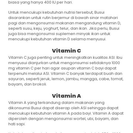
biasa yang hanya 400 IU per hari.
Untuk mencukupi kebutuhan nutrisi tersebut, Busui
disarankan untuk rutin berjemur di bawah sinar matahari
pagi dan mengonsumsi makanan mengandung vitamin D,
seperti susu, keju, yoghurt, telur, dan ikan. Jika perlu, Busui
juga bisa mengonsumsi suplemen minyak ikan untuk
mencukupi kebutuhan vitamin D selama menyusui.
Vitamin C
Vitamin C juga penting untuk meningkatkan kualitas ASI. Ibu
menyusui dianjurkan untuk mengonsumsi setidaknya 1000
mg vitamin C per hari agar asupan vitamin C bayi dapat
terpenuhi melalui ASI. Vitamin C banyak terdapat buah dan
sayuran, seperti jeruk, lemon, jambu, mangga, cabe, tomat,
bayam, dan brokoli.
Vitamin A
Vitamin A yang terkandung dalam makanan yang
dikonsumsi Busui dapat diserap oleh ASI sehingga dapat
mencukupi kebutuhan vitamin A pada bayi. Vitamin A dapat
diperoleh dengan mengonsumsi wortel, ubi, bayam, dan
hati sapi.