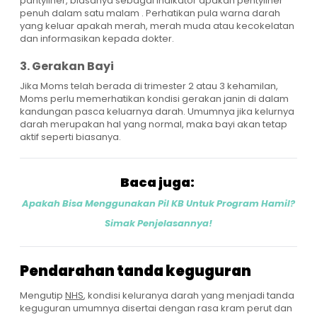
pantyliner, biasanya sebagai indikator apakah pentyliner
penuh dalam satu malam . Perhatikan pula warna darah
yang keluar apakah merah, merah muda atau kecokelatan
dan informasikan kepada dokter.
3. Gerakan Bayi
Jika Moms telah berada di trimester 2 atau 3 kehamilan,
Moms perlu memerhatikan kondisi gerakan janin di dalam
kandungan pasca keluarnya darah. Umumnya jika kelurnya
darah merupakan hal yang normal, maka bayi akan tetap
aktif seperti biasanya.
Baca juga:
Apakah Bisa Menggunakan Pil KB Untuk Program Hamil?
Simak Penjelasannya!
Pendarahan tanda keguguran
Mengutip
NHS
, kondisi keluranya darah yang menjadi tanda
keguguran umumnya disertai dengan rasa kram perut dan