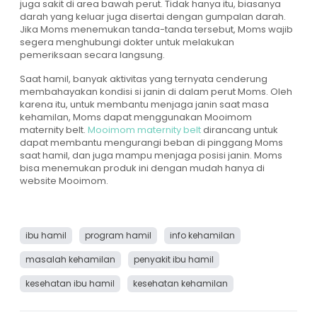
juga sakit di area bawah perut. Tidak hanya itu, biasanya
darah yang keluar juga disertai dengan gumpalan darah.
Jika Moms menemukan tanda-tanda tersebut, Moms wajib
segera menghubungi dokter untuk melakukan
pemeriksaan secara langsung.
Saat hamil, banyak aktivitas yang ternyata cenderung
membahayakan kondisi si janin di dalam perut Moms. Oleh
karena itu, untuk membantu menjaga janin saat masa
kehamilan, Moms dapat menggunakan
Mooimom
maternity belt
.
Mooimom maternity belt
dirancang untuk
dapat membantu mengurangi beban di pinggang Moms
saat hamil, dan juga mampu menjaga posisi janin. Moms
bisa menemukan produk ini dengan mudah hanya di
website
Mooimom
.
ibu hamil
program hamil
info kehamilan
masalah kehamilan
penyakit ibu hamil
kesehatan ibu hamil
kesehatan kehamilan