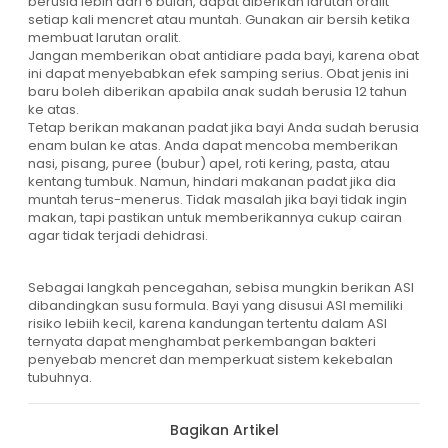
berusia lebih dari 6 bulan, dapat diberikan larutan oralit
setiap kali mencret atau muntah. Gunakan air bersih ketika
membuat larutan oralit.
Jangan memberikan obat antidiare pada bayi, karena obat
ini dapat menyebabkan efek samping serius. Obat jenis ini
baru boleh diberikan apabila anak sudah berusia 12 tahun
ke atas.
Tetap berikan makanan padat jika bayi Anda sudah berusia
enam bulan ke atas. Anda dapat mencoba memberikan
nasi, pisang, puree (bubur) apel, roti kering, pasta, atau
kentang tumbuk. Namun, hindari makanan padat jika dia
muntah terus-menerus. Tidak masalah jika bayi tidak ingin
makan, tapi pastikan untuk memberikannya cukup cairan
agar tidak terjadi dehidrasi.
Sebagai langkah pencegahan, sebisa mungkin berikan ASI
dibandingkan susu formula. Bayi yang disusui ASI memiliki
risiko lebiih kecil, karena kandungan tertentu dalam ASI
ternyata dapat menghambat perkembangan bakteri
penyebab mencret dan memperkuat sistem kekebalan
tubuhnya.
Bagikan Artikel