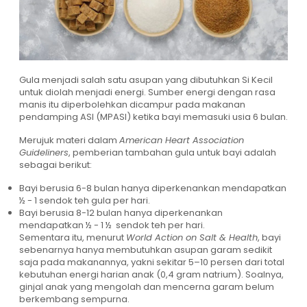
Gula menjadi salah satu asupan yang dibutuhkan Si Kecil
untuk diolah menjadi energi. Sumber energi dengan rasa
manis itu diperbolehkan dicampur pada makanan
pendamping ASI (MPASI) ketika bayi memasuki usia 6 bulan.
Merujuk materi dalam
American Heart Association
Guideliners
, pemberian tambahan gula untuk bayi adalah
sebagai berikut:
Bayi berusia 6-8 bulan hanya diperkenankan mendapatkan
½ - 1 sendok teh gula per hari.
Bayi berusia 8-12 bulan hanya diperkenankan
mendapatkan ½ - 1 ½ sendok teh per hari.
Sementara itu, menurut
World Action on Salt & Health
, bayi
sebenarnya hanya membutuhkan asupan garam sedikit
saja pada makanannya, yakni sekitar 5–10 persen dari total
kebutuhan energi harian anak (0,4 gram natrium). Soalnya,
ginjal anak yang mengolah dan mencerna garam belum
berkembang sempurna.