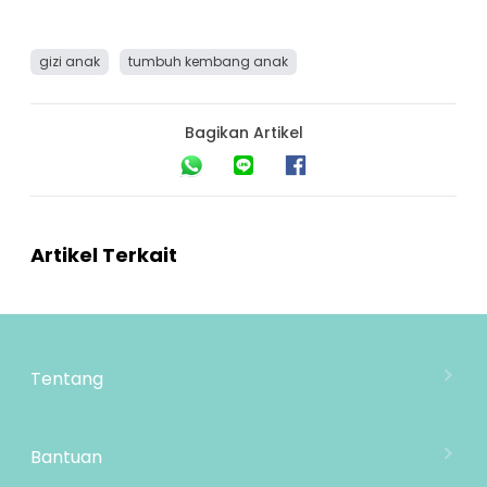
gizi anak
tumbuh kembang anak
Bagikan Artikel
Artikel Terkait
Tentang
Tentang Mooimom
Lokasi Toko
Bantuan