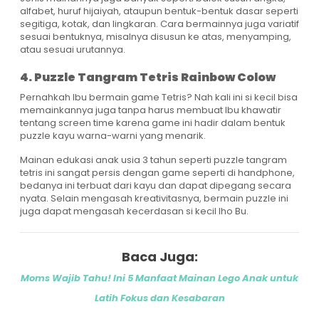
alfabet, huruf hijaiyah, ataupun bentuk-bentuk dasar seperti
segitiga, kotak, dan lingkaran. Cara bermainnya juga variatif
sesuai bentuknya, misalnya disusun ke atas, menyamping,
atau sesuai urutannya.
4. Puzzle Tangram Tetris Rainbow Colow
Pernahkah Ibu bermain game Tetris? Nah kali ini si kecil bisa
memainkannya juga tanpa harus membuat Ibu khawatir
tentang screen time karena game ini hadir dalam bentuk
puzzle kayu warna-warni yang menarik.
Mainan edukasi anak usia 3 tahun seperti puzzle tangram
tetris ini sangat persis dengan game seperti di handphone,
bedanya ini terbuat dari kayu dan dapat dipegang secara
nyata. Selain mengasah kreativitasnya, bermain puzzle ini
juga dapat mengasah kecerdasan si kecil lho Bu.
Baca Juga:
Moms Wajib Tahu! Ini 5 Manfaat Mainan Lego Anak untuk
Latih Fokus dan Kesabaran