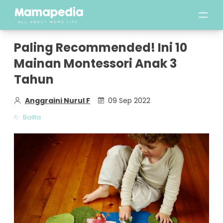
Paling Recommended! Ini 10
Mainan Montessori Anak 3
Tahun
Anggraini Nurul F
09 Sep 2022
Balita