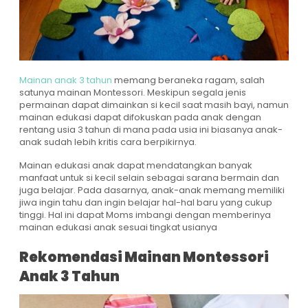
Mainan anak 3 tahun
memang beraneka ragam, salah
satunya mainan Montessori. Meskipun segala jenis
permainan dapat dimainkan si kecil saat masih bayi, namun
mainan edukasi dapat difokuskan pada anak dengan
rentang usia 3 tahun di mana pada usia ini biasanya anak-
anak sudah lebih kritis cara berpikirnya.
Mainan edukasi anak dapat mendatangkan banyak
manfaat untuk si kecil selain sebagai sarana bermain dan
juga belajar. Pada dasarnya, anak-anak memang memiliki
jiwa ingin tahu dan ingin belajar hal-hal baru yang cukup
tinggi. Hal ini dapat Moms imbangi dengan memberinya
mainan edukasi anak sesuai tingkat usianya
Rekomendasi Mainan Montessori
Anak 3 Tahun