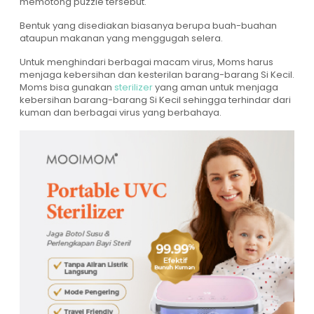
memotong puzzle tersebut.
Bentuk yang disediakan biasanya berupa buah-buahan
ataupun makanan yang menggugah selera.
Untuk menghindari berbagai macam virus, Moms harus
menjaga kebersihan dan kesterilan barang-barang Si Kecil.
Moms bisa gunakan
sterilizer
yang aman untuk menjaga
kebersihan barang-barang Si Kecil sehingga terhindar dari
kuman dan berbagai virus yang berbahaya.