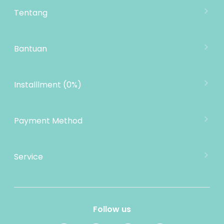
Tentang
Tentang Mooimom
Lokasi Toko
Bantuan
MOOIMOM Wholesale
Hubungi Kami
MOOIMOM Affiliate Program
Pengiriman
Installlment (0%)
Penukaran Produk
Garansi Produk
Payment Method
Kebijakan Privasi
Informasi Cicilan
Service
MOOIMOM Rewards
E-mail: cs@mooimom.id
Refer a Friend
Layanan Pelanggan: (021) 24520868
Jam Operasional:
Follow us
08:00 - 16:00 ( Senin - Jum'at )