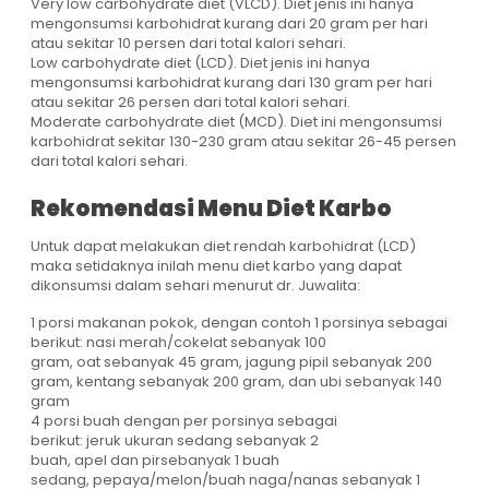
Very low carbohydrate diet (VLCD). Diet jenis ini hanya
mengonsumsi karbohidrat kurang dari 20 gram per hari
atau sekitar 10 persen dari total kalori sehari.
Low carbohydrate diet (LCD). Diet jenis ini hanya
mengonsumsi karbohidrat kurang dari 130 gram per hari
atau sekitar 26 persen dari total kalori sehari.
Moderate carbohydrate diet (MCD). Diet ini mengonsumsi
karbohidrat sekitar 130-230 gram atau sekitar 26-45 persen
dari total kalori sehari.
Rekomendasi Menu Diet Karbo
Untuk dapat melakukan diet rendah karbohidrat (LCD)
maka setidaknya inilah menu diet karbo yang dapat
dikonsumsi dalam sehari menurut dr. Juwalita:
1 porsi makanan pokok, dengan contoh 1 porsinya sebagai
berikut: nasi merah/cokelat sebanyak 100
gram, oat sebanyak 45 gram, jagung pipil sebanyak 200
gram, kentang sebanyak 200 gram, dan ubi sebanyak 140
gram
4 porsi buah dengan per porsinya sebagai
berikut: jeruk ukuran sedang sebanyak 2
buah, apel dan pirsebanyak 1 buah
sedang, pepaya/melon/buah naga/nanas sebanyak 1