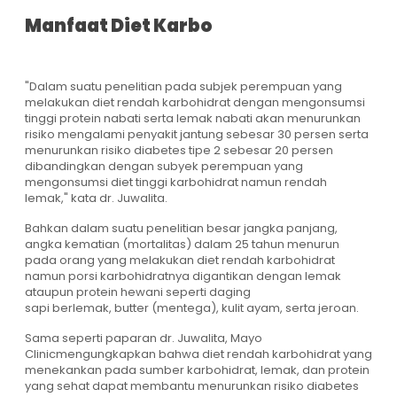
Manfaat Diet Karbo
"Dalam suatu penelitian pada subjek perempuan yang
melakukan diet rendah karbohidrat dengan mengonsumsi
tinggi protein nabati serta lemak nabati akan menurunkan
risiko mengalami penyakit jantung sebesar 30 persen serta
menurunkan risiko diabetes tipe 2 sebesar 20 persen
dibandingkan dengan subyek perempuan yang
mengonsumsi diet tinggi karbohidrat namun rendah
lemak," kata dr. Juwalita.
Bahkan dalam suatu penelitian besar jangka panjang,
angka kematian (mortalitas) dalam 25 tahun menurun
pada orang yang melakukan diet rendah karbohidrat
namun porsi karbohidratnya digantikan dengan lemak
ataupun protein hewani seperti daging
sapi berlemak, butter (mentega), kulit ayam, serta jeroan.
Sama seperti paparan dr. Juwalita, Mayo
Clinicmengungkapkan bahwa diet rendah karbohidrat yang
menekankan pada sumber karbohidrat, lemak, dan protein
yang sehat dapat membantu menurunkan risiko diabetes