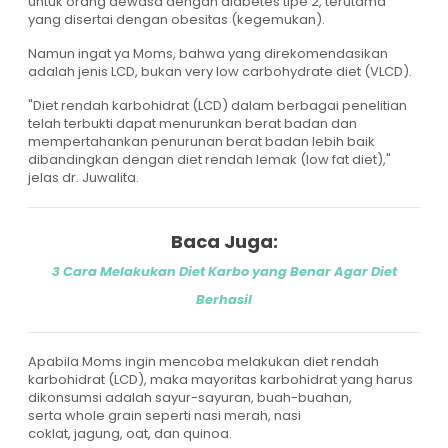
untuk orang dewasa dengan diabetes tipe 2, terutama
yang disertai dengan obesitas (kegemukan).
Namun ingat ya Moms, bahwa yang direkomendasikan
adalah jenis LCD, bukan very low carbohydrate diet (VLCD).
"Diet rendah karbohidrat (LCD) dalam berbagai penelitian
telah terbukti dapat menurunkan berat badan dan
mempertahankan penurunan berat badan lebih baik
dibandingkan dengan diet rendah lemak (low fat diet),"
jelas dr. Juwalita.
Baca Juga:
3 Cara Melakukan Diet Karbo yang Benar Agar Diet
Berhasil
Apabila Moms ingin mencoba melakukan diet rendah
karbohidrat (LCD), maka mayoritas karbohidrat yang harus
dikonsumsi adalah sayur-sayuran, buah-buahan,
serta whole grain seperti nasi merah, nasi
coklat, jagung, oat, dan quinoa.