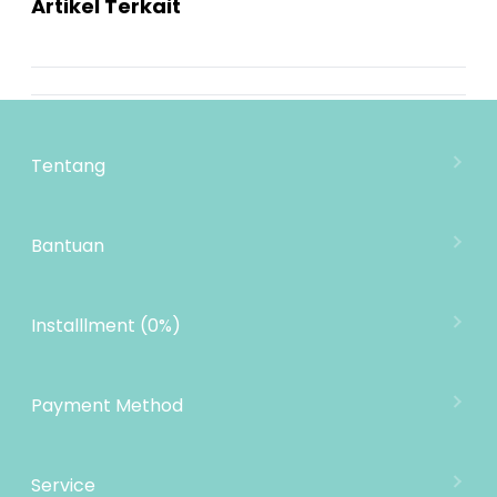
Artikel Terkait
Tentang
Tentang Mooimom
Lokasi Toko
Bantuan
MOOIMOM Wholesale
Hubungi Kami
MOOIMOM Affiliate Program
Pengiriman
Installlment (0%)
Penukaran Produk
Garansi Produk
Payment Method
Kebijakan Privasi
Informasi Cicilan
Service