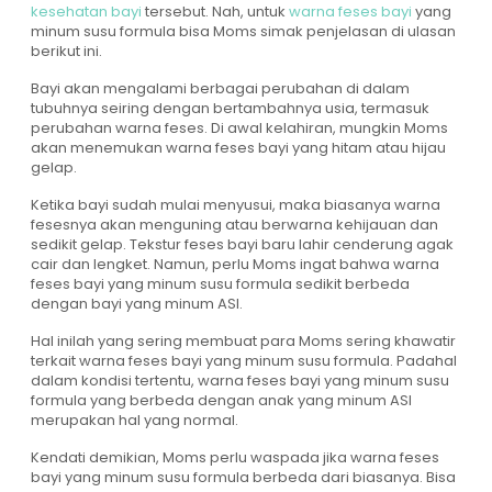
kesehatan bayi
tersebut. Nah, untuk
warna feses bayi
yang
minum susu formula bisa Moms simak penjelasan di ulasan
berikut ini.
Bayi akan mengalami berbagai perubahan di dalam
tubuhnya seiring dengan bertambahnya usia, termasuk
perubahan warna feses. Di awal kelahiran, mungkin Moms
akan menemukan warna feses bayi yang hitam atau hijau
gelap.
Ketika bayi sudah mulai menyusui, maka biasanya warna
fesesnya akan menguning atau berwarna kehijauan dan
sedikit gelap. Tekstur feses bayi baru lahir cenderung agak
cair dan lengket. Namun, perlu Moms ingat bahwa warna
feses bayi yang minum susu formula sedikit berbeda
dengan bayi yang minum ASI.
Hal inilah yang sering membuat para Moms sering khawatir
terkait warna feses bayi yang minum susu formula. Padahal
dalam kondisi tertentu, warna feses bayi yang minum susu
formula yang berbeda dengan anak yang minum ASI
merupakan hal yang normal.
Kendati demikian, Moms perlu waspada jika warna feses
bayi yang minum susu formula berbeda dari biasanya. Bisa