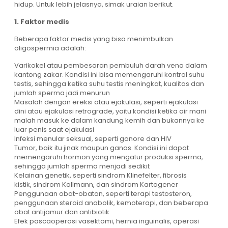
hidup. Untuk lebih jelasnya, simak uraian berikut.
1. Faktor medis
Beberapa faktor medis yang bisa menimbulkan
oligospermia adalah:
Varikokel atau pembesaran pembuluh darah vena dalam
kantong zakar. Kondisi ini bisa memengaruhi kontrol suhu
testis, sehingga ketika suhu testis meningkat, kualitas dan
jumlah sperma jadi menurun
Masalah dengan ereksi atau ejakulasi, seperti ejakulasi
dini atau ejakulasi retrograde, yaitu kondisi ketika air mani
malah masuk ke dalam kandung kemih dan bukannya ke
luar penis saat ejakulasi
Infeksi menular seksual, seperti gonore dan HIV
Tumor, baik itu jinak maupun ganas. Kondisi ini dapat
memengaruhi hormon yang mengatur produksi sperma,
sehingga jumlah sperma menjadi sedikit
Kelainan genetik, seperti sindrom Klinefelter, fibrosis
kistik, sindrom Kallmann, dan sindrom Kartagener
Penggunaan obat-obatan, seperti terapi testosteron,
penggunaan steroid anabolik, kemoterapi, dan beberapa
obat antijamur dan antibiotik
Efek pascaoperasi vasektomi, hernia inguinalis, operasi