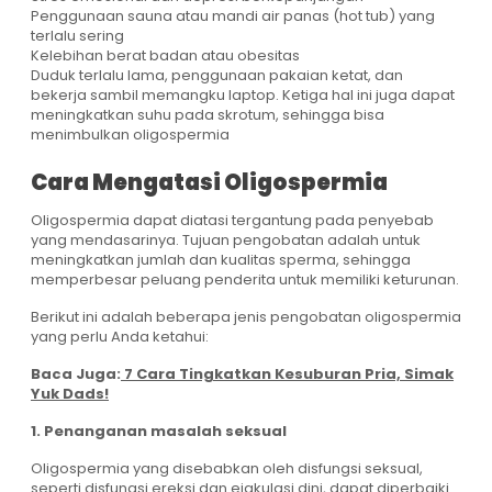
Penggunaan sauna atau mandi air panas (hot tub) yang
terlalu sering
Kelebihan berat badan atau obesitas
Duduk terlalu lama, penggunaan pakaian ketat, dan
bekerja sambil memangku laptop. Ketiga hal ini juga dapat
meningkatkan suhu pada skrotum, sehingga bisa
menimbulkan oligospermia
Cara Mengatasi Oligospermia
Oligospermia dapat diatasi tergantung pada penyebab
yang mendasarinya. Tujuan pengobatan adalah untuk
meningkatkan jumlah dan kualitas sperma, sehingga
memperbesar peluang penderita untuk memiliki keturunan.
Berikut ini adalah beberapa jenis pengobatan oligospermia
yang perlu Anda ketahui:
Baca Juga:
7 Cara Tingkatkan Kesuburan Pria, Simak
Yuk Dads!
1. Penanganan masalah seksual
Oligospermia yang disebabkan oleh disfungsi seksual,
seperti disfungsi ereksi dan ejakulasi dini, dapat diperbaiki