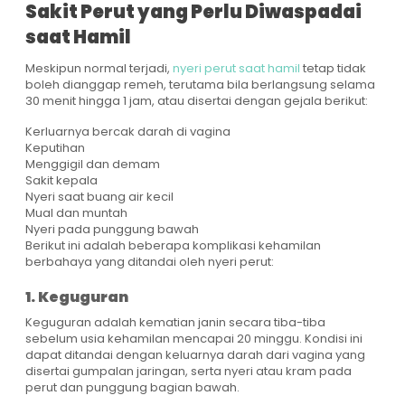
Sakit Perut yang Perlu Diwaspadai
saat Hamil
Meskipun normal terjadi,
nyeri perut saat hamil
tetap tidak
boleh dianggap remeh, terutama bila berlangsung selama
30 menit hingga 1 jam, atau disertai dengan gejala berikut:
Kerluarnya bercak darah di vagina
Keputihan
Menggigil dan demam
Sakit kepala
Nyeri saat buang air kecil
Mual dan muntah
Nyeri pada punggung bawah
Berikut ini adalah beberapa komplikasi kehamilan
berbahaya yang ditandai oleh nyeri perut:
1. Keguguran
Keguguran adalah kematian janin secara tiba-tiba
sebelum usia kehamilan mencapai 20 minggu. Kondisi ini
dapat ditandai dengan keluarnya darah dari vagina yang
disertai gumpalan jaringan, serta nyeri atau kram pada
perut dan punggung bagian bawah.