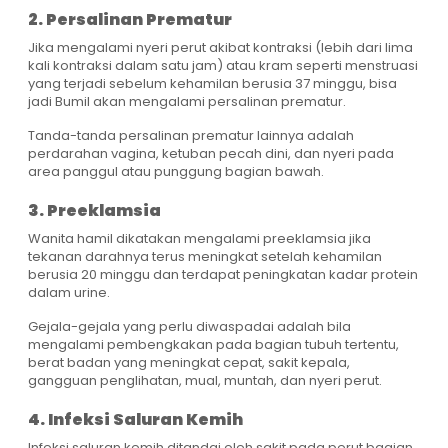
2. Persalinan Prematur
Jika mengalami nyeri perut akibat kontraksi (lebih dari lima
kali kontraksi dalam satu jam) atau kram seperti menstruasi
yang terjadi sebelum kehamilan berusia 37 minggu, bisa
jadi Bumil akan mengalami persalinan prematur.
Tanda-tanda persalinan prematur lainnya adalah
perdarahan vagina, ketuban pecah dini, dan nyeri pada
area panggul atau punggung bagian bawah.
3. Preeklamsia
Wanita hamil dikatakan mengalami preeklamsia jika
tekanan darahnya terus meningkat setelah kehamilan
berusia 20 minggu dan terdapat peningkatan kadar protein
dalam urine.
Gejala-gejala yang perlu diwaspadai adalah bila
mengalami pembengkakan pada bagian tubuh tertentu,
berat badan yang meningkat cepat, sakit kepala,
gangguan penglihatan, mual, muntah, dan nyeri perut.
4. Infeksi Saluran Kemih
Infeksi saluran kemih ditandai oleh sakit pada perut bagian