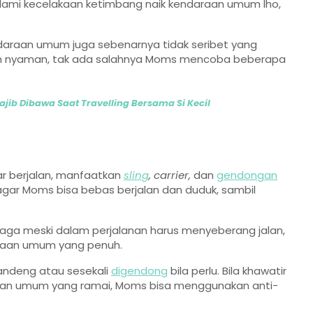
ngalami kecelakaan ketimbang naik kendaraan umum lho,
araan umum juga sebenarnya tidak seribet yang
an nyaman, tak ada salahnya Moms mencoba beberapa
jib Dibawa Saat Travelling Bersama Si Kecil
ar berjalan, manfaatkan
sling
, carrier,
dan
gendongan
gar Moms bisa bebas berjalan dan duduk, sambil
rjaga meski dalam perjalanan harus menyeberang jalan,
araan umum yang penuh.
andeng atau sesekali
digendong
bila perlu. Bila khawatir
gkutan umum yang ramai, Moms bisa menggunakan anti-