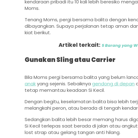
kendaraan pribadi itu 10 kali lebih beresiko me
Moms.
Tenang Moms, pergi bersama balita dengan kend
dibayangkan. Supaya perjalanan tetap aman d
kiat berikut.
Artikel terkait:
5 Barang yang Wa
Gunakan Sling atau Carrier
Bila Moms pergi bersama balita yang belum lanc
anak
yang sejenis. Sebaiknya
gendong di depan
a
tetap memantau keadaan Si Kecil.
Dengan begitu, keselamatan balita bisa lebih te
melangkahi peron, atau berada di tengah kend
Sedangkan balita lebih besar memang harus dig
Si Kecil terlepas saat berada di jalan atau an
lost strap atau gelang tangan anti hilang.