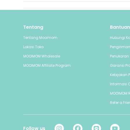
Tentang
Bantuan
Tentang Mooimom
Hubungi K
Lokasi Toko
Pengirima
MOOIMOM Wholesale
Penukaran 
MOOIMOM Affiliate Program
Garansi Pr
Kebijakan P
Informasi C
MOOIMOM 
Refer a Fri
Follow us