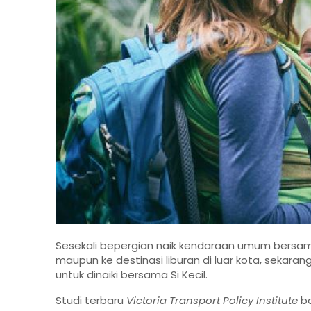
Sesekali bepergian naik kendaraan umum bersama 
maupun ke destinasi liburan di luar kota, seka
untuk dinaiki bersama Si Kecil.
Studi terbaru
Victoria Transport Policy Institute
ba