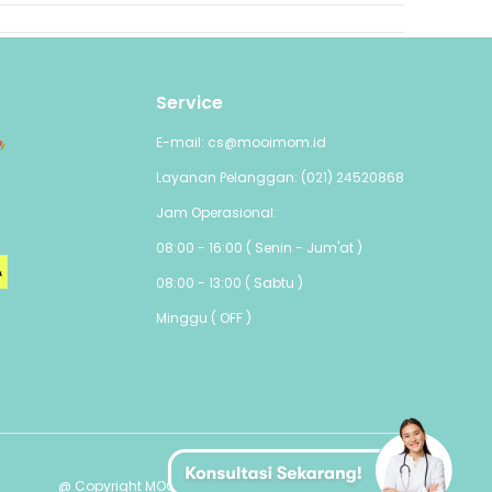
Service
E-mail: cs@mooimom.id
Layanan Pelanggan: (021) 24520868
Jam Operasional:
08:00 - 16:00 ( Senin - Jum'at )
08:00 - 13:00 ( Sabtu )
Minggu ( OFF )
@ Copyright MOOIMOM PTE. LTD - All Rights Reserved