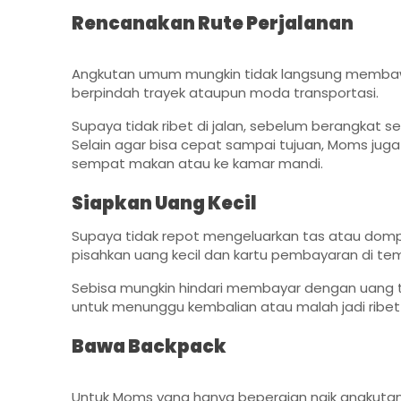
Rencanakan Rute Perjalanan
Angkutan umum mungkin tidak langsung membawa
berpindah trayek ataupun moda transportasi.
Supaya tidak ribet di jalan, sebelum berangkat 
Selain agar bisa cepat sampai tujuan, Moms juga
sempat makan atau ke kamar mandi.
Siapkan Uang Kecil
Supaya tidak repot mengeluarkan tas atau dom
pisahkan uang kecil dan kartu pembayaran di t
Sebisa mungkin hindari membayar dengan uang t
untuk menunggu kembalian atau malah jadi ribet
Bawa Backpack
Untuk Moms yang hanya bepergian naik angkuta