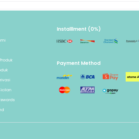
Installlment (0%)
ami
n
Produk
Payment Method
oduk
rivasi
icilan
Rewards
end