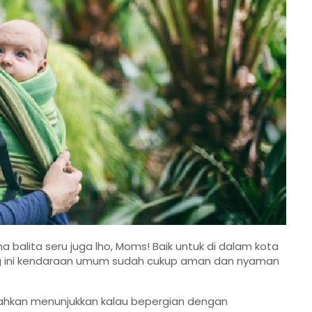
balita seru juga lho, Moms! Baik untuk di dalam kota
rang ini kendaraan umum sudah cukup aman dan nyaman
hkan menunjukkan kalau bepergian dengan