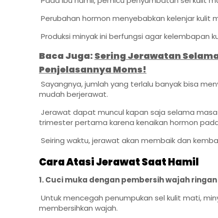
Pada ibu hamil, pemicu penyumbatan sel kulit 
Perubahan hormon menyebabkan kelenjar kulit m
Produksi minyak ini berfungsi agar kelembapan kul
Baca Juga:
Sering Jerawatan Selama 
Penjelasannya Moms!
Sayangnya, jumlah yang terlalu banyak bisa meny
mudah berjerawat.
Jerawat dapat muncul kapan saja selama masa ke
trimester pertama karena kenaikan hormon pada
Seiring waktu, jerawat akan membaik dan kembali
Cara Atasi Jerawat Saat Hamil
1. Cuci muka dengan pembersih wajah ringan
Untuk mencegah penumpukan sel kulit mati, minyak 
membersihkan wajah.