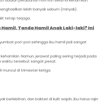
mati adalah perubahan hormon selama kehamilan.
enghasilkan lebih banyak sebum (minyak).
it tetap terjaga.
Hamil, Tanda Hamil Anak Laki-laki? Ini
umbat pori-pori sehingga ibu hamil jadi sangat
hamilan. Namun, jerawat paling sering terjadi pada
 waktu tersebut sangat pesat.
 muncul di trimester ketiga.
berlebihan, dan bakteri di kulit wajah, ibu harus rajin