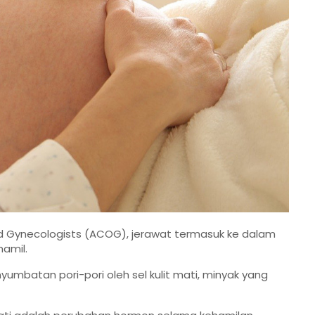
d Gynecologists (ACOG), jerawat termasuk ke dalam
amil.
batan pori-pori oleh sel kulit mati, minyak yang