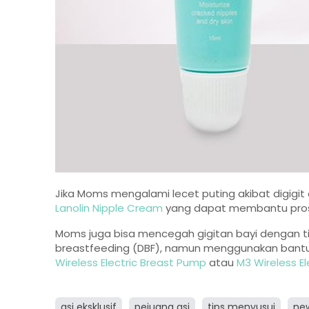
Jika Moms mengalami lecet puting akibat digigit
Lanolin Nipple Cream
yang dapat membantu pros
Moms juga bisa mencegah gigitan bayi dengan ti
breastfeeding (DBF), namun menggunakan bantu
Wireless Electric Breast Pump
atau
M3 Wireless E
asi eksklusif
pejuang asi
tips menyusui
ne