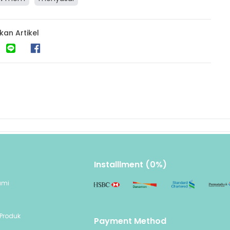
kan Artikel
Installlment (0%)
ami
n
Produk
Payment Method