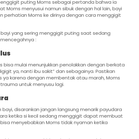
menggigit puting Moms sebagai pertanda bahwa ia
at Moms menyusui namun sibuk dengan hal lain, bayi
n perhatian Moms ke dirinya dengan cara menggigit
yi yang sering menggigit puting saat sedang
a mencegahnya :
lus
oms bisa mulai menunjukkan penolakkan dengan berkata
gigit ya, nanti ibu sakit” dan sebagainya. Pastikan
us ya karena dengan membentak atau marah, Moms
trauma untuk menyusu lagi.
ara
eh bayi, disarankan jangan langsung menarik payudara
udara ketika si kecil sedang menggigit dapat membuat
a bisa menyebabkan Moms tidak nyaman ketika