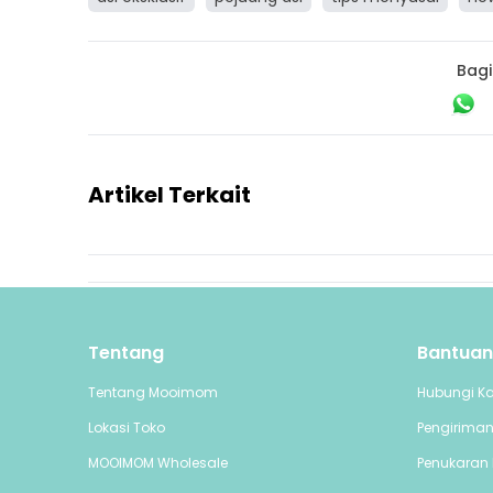
Bagi
Artikel Terkait
Tentang
Bantuan
Tentang Mooimom
Hubungi K
Lokasi Toko
Pengirima
MOOIMOM Wholesale
Penukaran 