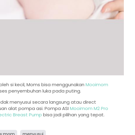
 oleh si kecil, Moms bisa menggunakan
Mooimom
es penyembuhan luka pada puting.
dak menyusui secara langsung atau direct
an alat pompa asi. Pompa ASI
Mooimom M2 Pro
lectric Breast Pump
bisa jadi pilihan yang tepat.
w mom
menyusui