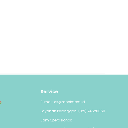
Service
E-mail: cs@mooimom.id
Layanan Pelanggan: (021) 24520868
Jam Operasional: