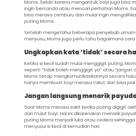
Moms. Selain karena mengantuk, bayi juga bisa 
ingin bercanda atau mencari perhatian Moms. Sa
bisa merasa cemburu dan mulai ingin mengalihka
puting Moms.
Setelah mengetahui beberapa penyebab umum ba
menyusu, Moms juga perlu tahu bagaimana car
Ungkapkan kata ‘tidak’ secara ha
Ketika si kecil sudah mulai menggigit puting, M
seperti “tidak boleh menggigit ya” atau “jangan di
Moms tetap mengkomunikasikannya secara hal
hanya membuat bayi merasa takut dan bisa jadi 
Jangan langsung menarik payud
Saat Moms merasa sakit ketika puting digigit ol
dari mulut bayi. Hal ini dikarenakan menarik pay
puting Moms menjadi luka atau cedera sehingg
menyusui si kecil di kemudian hari.