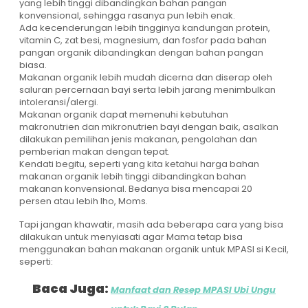
yang lebih tinggi dibandingkan bahan pangan
konvensional, sehingga rasanya pun lebih enak.
Ada kecenderungan lebih tingginya kandungan protein,
vitamin C, zat besi, magnesium, dan fosfor pada bahan
pangan organik dibandingkan dengan bahan pangan
biasa.
Makanan organik lebih mudah dicerna dan diserap oleh
saluran percernaan bayi serta lebih jarang menimbulkan
intoleransi/alergi.
Makanan organik dapat memenuhi kebutuhan
makronutrien dan mikronutrien bayi dengan baik, asalkan
dilakukan pemilihan jenis makanan, pengolahan dan
pemberian makan dengan tepat.
Kendati begitu, seperti yang kita ketahui harga bahan
makanan organik lebih tinggi dibandingkan bahan
makanan konvensional. Bedanya bisa mencapai 20
persen atau lebih lho, Moms.
Tapi jangan khawatir, masih ada beberapa cara yang bisa
dilakukan untuk menyiasati agar Mama tetap bisa
menggunakan bahan makanan organik untuk MPASI si Kecil,
seperti:
Baca Juga:
Manfaat dan Resep MPASI Ubi Ungu