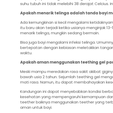
suhu tubuh ini tidak melebihi 38 derajat Celcius
Apakah menarik telinga adalah tanda bayi m
Ada kemungkinan si kecil mengalami ketidaknya
itu baru akan terjadi ketika usianya menginjak 13-
menarik telinga, mungkin sedang bermain.
Bisa juga bayi mengalami infeksi telinga. Umumnya,
bertepatan dengan kebiasan meletakkan tanga
waktu.
Apakah aman menggunakan teething gel pad
Meski mampu meredakan rasa sakit akibat giginya
bawah usia 2 tahun. Sejumlah teething gel me
mati rasa. Namun, itu dapat membahayakan keseh
Kandungan ini dapat menyebabkan kondisi berb
kesehatan yang mempengaruhi kemampuan dara
teether baiknya menggunakan teether yang terbua
aman untuk bayi.