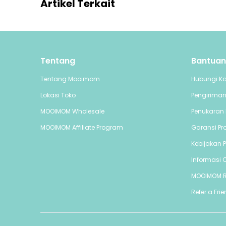
Artikel Terkait
Tentang
Bantuan
Tentang Mooimom
Hubungi K
Lokasi Toko
Pengirima
MOOIMOM Wholesale
Penukaran 
MOOIMOM Affiliate Program
Garansi Pr
Kebijakan P
Informasi C
MOOIMOM 
Refer a Fri