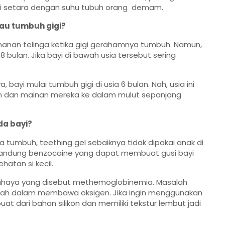
. Ini setara dengan suhu tubuh orang demam.
au tumbuh gigi?
manan telinga ketika gigi gerahamnya tumbuh. Namun,
18 bulan. Jika bayi di bawah usia tersebut sering
 bayi mulai tumbuh gigi di usia 6 bulan. Nah, usia ini
n dan mainan mereka ke dalam mulut sepanjang
a bayi?
 tumbuh, teething gel sebaiknya tidak dipakai anak di
ngandung benzocaine yang dapat membuat gusi bayi
atan si kecil.
ahaya yang disebut methemoglobinemia. Masalah
h dalam membawa oksigen. Jika ingin menggunakan
t dari bahan silikon dan memiliki tekstur lembut jadi