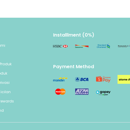
Installlment (0%)
ami
n
Produk
Payment Method
oduk
rivasi
icilan
Rewards
end