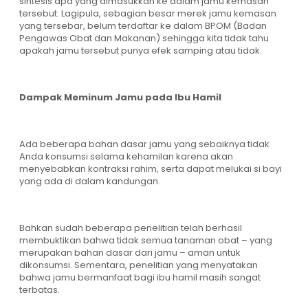
sintesis apa yang dimasukkan ke dalam jamu kemasan
tersebut. Lagipula, sebagian besar merek jamu kemasan
yang tersebar, belum terdaftar ke dalam BPOM (Badan
Pengawas Obat dan Makanan) sehingga kita tidak tahu
apakah jamu tersebut punya efek samping atau tidak.
Dampak Meminum Jamu pada Ibu Hamil
Ada beberapa bahan dasar jamu yang sebaiknya tidak
Anda konsumsi selama kehamilan karena akan
menyebabkan kontraksi rahim, serta dapat melukai si bayi
yang ada di dalam kandungan.
Bahkan sudah beberapa penelitian telah berhasil
membuktikan bahwa tidak semua tanaman obat – yang
merupakan bahan dasar dari jamu – aman untuk
dikonsumsi. Sementara, penelitian yang menyatakan
bahwa jamu bermanfaat bagi ibu hamil masih sangat
terbatas.