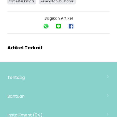
trimester ketiga
kesehatan ibu hamil
Bagikan Artikel
Artikel Terkait
Tentang
Tentang Mooimom
Lokasi Toko
Bantuan
MOOIMOM Wholesale
Hubungi Kami
MOOIMOM Affiliate Program
Pengiriman
Installlment (0%)