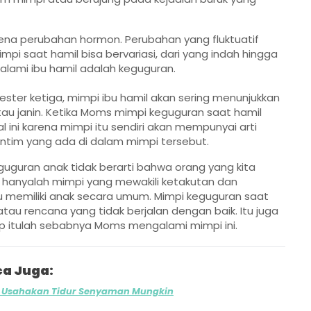
ena perubahan hormon. Perubahan yang fluktuatif
pi saat hamil bisa bervariasi, dari yang indah hingga
ialami ibu hamil adalah keguguran.
ester ketiga, mimpi ibu hamil akan sering menunjukkan
au janin. Ketika Moms
mimpi keguguran saat hamil
ini karena mimpi itu sendiri akan mempunyai arti
tim yang ada di dalam mimpi tersebut.
uguran anak tidak berarti bahwa orang yang kita
ni hanyalah mimpi yang mewakili ketakutan dan
u memiliki anak secara umum.
Mimpi keguguran saat
atau rencana yang tidak berjalan dengan baik. Itu juga
up itulah sebabnya Moms mengalami mimpi ini.
a Juga:
, Usahakan Tidur Senyaman Mungkin