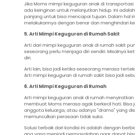
Jika Moms mimpi keguguran anak di transportasi s
ada keinginan untuk melanjutkan hidup. Ini ada
panjang untuk bisa mencapai tujuan. Dalam hal i
melakukannya dengan benar dan menghindari ke
5. Arti Mimpi Keguguran di Rumah Sakit
Arti dari mimpi keguguran anak di rumah sakit pu
seseorang perlu menjaga diri sendiri. Misalnya ke
diri.
Arti lain, bisa jadi ketika seseorang merasa tert
Arti mimpi keguguran di rumah sakit bisa jadi seb
6. Arti Mimpi Keguguran di Rumah
Arti mimpi keguguran anak di rumah menyiratkan
membuat Moms merasa agak berkecil hati. Bisa ja
anggota keluarga, atau adanya "drama" yang 
memunculkan perasaan tidak suka.
Solusi terbaik dari kondisi ini adalah dengan be
apa yang menjadi permasalahan agar dapat bisa 