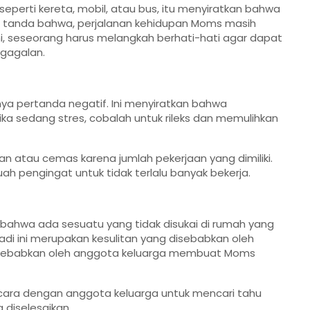
eperti kereta, mobil, atau bus, itu menyiratkan bahwa
lah tanda bahwa, perjalanan kehidupan Moms masih
ni, seseorang harus melangkah berhati-hati agar dapat
gagalan.
nya pertanda negatif. Ini menyiratkan bahwa
tika sedang stres, cobalah untuk rileks dan memulihkan
ekan atau cemas karena jumlah pekerjaan yang dimiliki.
uah pengingat untuk tidak terlalu banyak bekerja.
 bahwa ada sesuatu yang tidak disukai di rumah yang
di ini merupakan kesulitan yang disebabkan oleh
disebabkan oleh anggota keluarga membuat Moms
rbicara dengan anggota keluarga untuk mencari tahu
diselesaikan.