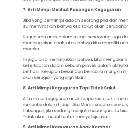
7. Arti Mimpi Melihat Pasangan Keguguran
Jika yang bermimpi adalah seorang pria dan m
itu menyiratkan bahwa kita takut akan perubaha
Keguguran anak dalam mimpi seseorang juga dap
menginginkan anak, atau bahwa kita memiliki ana
mereka.
Ini juga bisa menunjukkan bahwa, kita mengalam
keterlibatan dalam sebuah proyek dalam aktivita
berhasil. Kerugian besar dan bencana mungkin 
akan kerugian yang signifikan!
8. Arti Mimpi Keguguran Tapi Tidak Sakit
Arti mimpi keguguran anak tanpa rasa sakit m
romantis dalam hidup. Jika Moms sudah menika
hubungan; jika sedang menjalin hubungan, itu bi
Tidak akan mudah untuk menyetujuinya.
9. Arti Mimpi Keguguran Anak Kembar