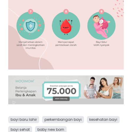
bayi baru lahir
perkembangan bayi
kesehatan bayi
bayi sehat
baby new born