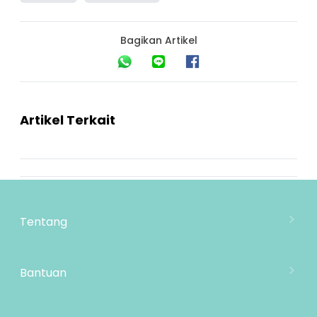
Bagikan Artikel
Artikel Terkait
Tentang
Tentang Mooimom
Lokasi Toko
Bantuan
MOOIMOM Wholesale
Hubungi Kami
MOOIMOM Affiliate Program