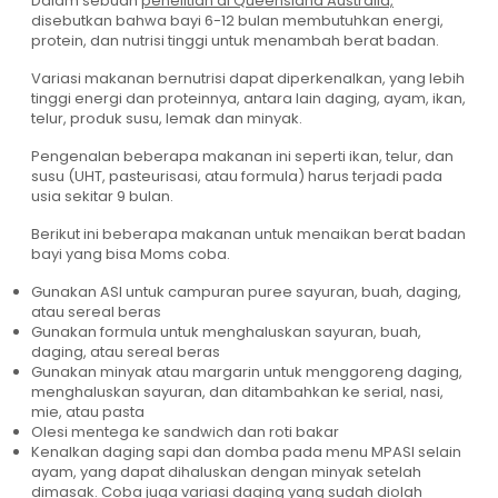
Dalam sebuah
penelitian di Queensland Australia,
disebutkan bahwa bayi 6-12 bulan membutuhkan energi,
protein, dan nutrisi tinggi untuk menambah berat badan.
Variasi makanan bernutrisi dapat diperkenalkan, yang lebih
tinggi energi dan proteinnya, antara lain daging, ayam, ikan,
telur, produk susu, lemak dan minyak.
Pengenalan beberapa makanan ini seperti ikan, telur, dan
susu (UHT, pasteurisasi, atau formula) harus terjadi pada
usia sekitar 9 bulan.
Berikut ini beberapa makanan untuk menaikan berat badan
bayi yang bisa Moms coba.
Gunakan ASI untuk campuran puree sayuran, buah, daging,
atau sereal beras
Gunakan formula untuk menghaluskan sayuran, buah,
daging, atau sereal beras
Gunakan minyak atau margarin untuk menggoreng daging,
menghaluskan sayuran, dan ditambahkan ke serial, nasi,
mie, atau pasta
Olesi mentega ke sandwich dan roti bakar
Kenalkan daging sapi dan domba pada menu MPASI selain
ayam, yang dapat dihaluskan dengan minyak setelah
dimasak. Coba juga variasi daging yang sudah diolah