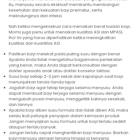
itu, menyusu secara eksklusif membantu membangun
kesehatan dan kekuatan bayi prematur, serta
melindunginya dari infeksi.
Nah ketika mengeksekusi cara menaikan berat badan bayi,
Moms juga perlu untuk menaikan kualitas ASI dan MPASI,
lho! Ini yang harus diperhatikan ketika meningkatkan
kualitas dan kuantitas ASI.
Pastikan bayi melekat pada puting susu dengan benar.
Apabila Anda tidak mengetahui bagaimana perlekatan
yang benar, maka Anda dapat berkonsultasi dengan
dokter spesialis anak atau dokter konselor laktasi.
Susui bayi setiap 2-3 jam sekali dan kapanpun saat bayi
menunjukkan tanda-tanda lapar
Jagalah bayi agar tetap terjaga selama menyusu. Anda
dapat membuat bayi terjaga selama menyusu dengan
mengubah posisi menyusu, menggelitik kakinya sesekali,
dan lainnya.
Apabila bayi diberi susu formula dan tidak diberi ASI, maka
selalu ikuti petunjuk penyajian dalam kemasan produk.
Jangan menyajikan susu formula untuk bayi terlalu sedikit
ataupun terlalu banyak.
Jangan terlalu cepat menghentikan bayi menyusu. Biarkan
bayi menyusu dengan tenang hingga ia kenyang.