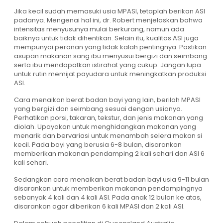
Jika kecil sudah memasuki usia MPASI, tetaplah berikan ASI
padanya. Mengenai hal ini, dr. Robert menjelaskan bahwa
intensitas menyusunya mulai berkurang, namun ada
baiknya untuk tidak dihentikan. Selain itu, kualitas ASI juga
mempunyai peranan yang tidak kalah pentingnya. Pastikan
asupan makanan sang ibu menyusui bergizi dan seimbang
serta ibu mendapatkan istirahat yang cukup. Jangan lupa
untuk rutin memijat payudara untuk meningkatkan produksi
ASI.
Cara menaikan berat badan bayi yang lain, berilah MPASI
yang bergizi dan seimbang sesuai dengan usianya.
Perhatikan porsi, takaran, tekstur, dan jenis makanan yang
diolah. Upayakan untuk menghidangkan makanan yang
menarik dan bervariasi untuk menambah selera makan si
kecil. Pada bayi yang berusia 6-8 bulan, disarankan
memberikan makanan pendamping 2 kali sehari dan ASI 6
kali sehari.
Sedangkan cara menaikan berat badan bayi usia 9-11 bulan
disarankan untuk memberikan makanan pendampingnya
sebanyak 4 kali dan 4 kali ASI. Pada anak 12 bulan ke atas,
disarankan agar diberikan 6 kali MPASI dan 2 kali ASI.