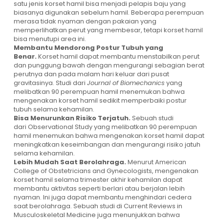
satu jenis korset hamil bisa menjadi pelapis baju yang
biasanya digunakan sebelum hamil. Beberapa perempuan
merasa tidak nyaman dengan pakaian yang
memperlihatkan perut yang membesar, tetapi korset hamil
bisa menutupi area ini.
Membantu Mendorong Postur Tubuh yang
Benar.
Korset hamil dapat membantu menstabilkan perut
dan punggung bawah dengan mengurangi sebagian berat
perutnya dan pada malam hari keluar dari pusat
gravitasinya. Studi dari
Journal of Biomechanics
yang
melibatkan 90 perempuan hamil menemukan bahwa
mengenakan korset hamil sedikit memperbaiki postur
tubuh selama kehamilan.
Bisa Menurunkan Risiko Terjatuh.
Sebuah studi
dari
Observational Study
yang melibatkan 90 perempuan
hamil menemukan bahwa mengenakan korset hamil dapat
meningkatkan keseimbangan dan mengurangi risiko jatuh
selama kehamilan.
Lebih Mudah Saat Berolahraga.
Menurut
American
College of Obstetricians and Gynecologists
, mengenakan
korset hamil selama trimester akhir kehamilan dapat
membantu aktivitas seperti berlari atau
berjalan
lebih
nyaman. Ini juga dapat membantu menghindari cedera
saat berolahraga. Sebuah studi di
Current Reviews in
Musculoskeletal Medicine
juga menunjukkan bahwa