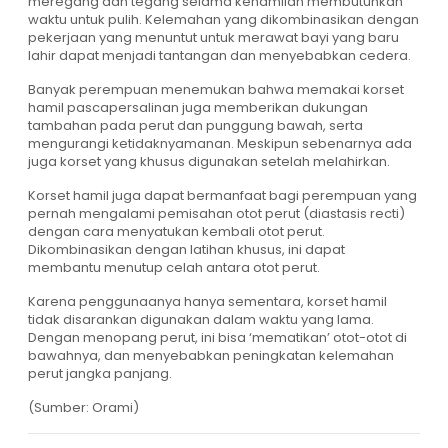
meregang dan tegang selama kehamilan membutuhkan
waktu untuk pulih. Kelemahan yang dikombinasikan dengan
pekerjaan yang menuntut untuk merawat bayi yang baru
lahir dapat menjadi tantangan dan menyebabkan cedera.
Banyak perempuan menemukan bahwa memakai korset
hamil pascapersalinan juga memberikan dukungan
tambahan pada perut dan punggung bawah, serta
mengurangi ketidaknyamanan. Meskipun sebenarnya ada
juga korset yang khusus digunakan setelah melahirkan.
Korset hamil juga dapat bermanfaat bagi perempuan yang
pernah mengalami pemisahan otot perut (diastasis recti)
dengan cara menyatukan kembali otot perut.
Dikombinasikan dengan latihan khusus, ini dapat
membantu menutup celah antara otot perut.
Karena penggunaanya hanya sementara, korset hamil
tidak disarankan digunakan dalam waktu yang lama.
Dengan menopang perut, ini bisa ‘mematikan’ otot-otot di
bawahnya, dan menyebabkan peningkatan kelemahan
perut jangka panjang.
(Sumber: Orami)