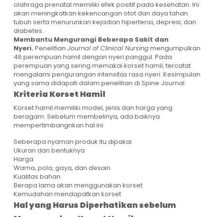
olahraga prenatal memiliki efek positif pada kesehatan. Ini
akan meningkatkan kekencangan otot dan daya tahan
tubuh serta menurunkan kejadian hipertensi, depresi, dan
diabetes.
Membantu Mengurangi Beberapa Sakit dan
Nyeri.
Penelitian
Journal of Clinical Nursing
mengumpulkan
46 perempuan hamil dengan nyeri panggul. Pada
perempuan yang sering memakai korset hamil, tercatat
mengalami pengurangan intensitas rasa nyeri. Kesimpulan
yang sama didapati dalam penelitian di
Spine Journal
.
Kriteria Korset Hamil
Korset hamil memiliki model, jenis dan harga yang
beragam. Sebelum membelinya, ada baiknya
mempertimbangnkan hal ini:
Seberapa nyaman produk itu dipakai
Ukuran dan bentuknya
Harga
Warna, pola, gaya, dan desain
Kualitas bahan
Berapa lama akan menggunakan korset
Kemudahan mendapatkan korset
Hal yang Harus Diperhatikan sebelum