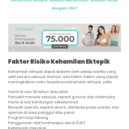
Kehamilan Ektopik, Apakah Berbahaya? Bisakah Dicek
dengan USG?
Faktor Risiko Kehamilan Ektopik
Kehamilan ektopik dapat dialami oleh setiap wanita yang
aktif secara seksual. Namun, ada faktor-faktor yang dapat
meningkatkan risiko terjadinya kehamilan ektopik, yaitu:
Hamil di usia 35 tahun atau lebih
Penyakit menular seksual, seperti gonore dan chlamydia
Hamil di luar kandungan sebelumnya
Riwayat operasi, seperti aborsi, sterilisasi pada wanita, dan
operasi di area panggul atau perut
Program bayi tabung
Penggunaan alat kontrasepsi spiral (IUD)
Kebiasaan merokok