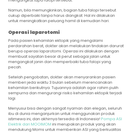
mengangkat tupa falopi tersebut.
Namun, bila memungkinkan, bagian tuba falopi tersebut
cukup diperbaiki tanpa harus diangkat. Hal ini dilakukan
untuk meningkatkan peluang hamil di kemudian hari.
Operasi laparotomi
Pada pasien kehamilan ektopik yang mengalami
perdarahan berat, dokter akan melakukan tindakan darurat
berupa operasi laparotomi. Operasi ini dilakukan dengan
membuat sayatan besar di perut sebagai jalan untuk
mengangkat janin dan memperbaiki tuba falopi yang
pecah.
Setelah pengobatan, dokter akan menyarankan pasien
memberi jeda waktu 3 bulan sebelum merencanakan
kehamilan berikutnya. Tujuannya adalah agar rahim pulih
sempurna dan mengurangi risiko kehamilan ektopik terjadi
lagi.
Menyusui bisa dengan sangat nyaman dan elegan, seluruh
ibu di dunia menganjurkan untuk menggunakan produk
istimewa ini, dan akhirnya tersedia di Indonesia!
Pompa ASI
Elektrik dari MOOIMOM
ini merupakan produk yang akan
mendukung Moms untuk memberikan ASI yang berkualitas