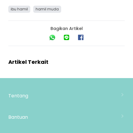
ibu hamil
hamil muda
Bagikan Artikel
Artikel Terkait
Tentang
Tentang Mooimom
Lokasi Toko
Bantuan
MOOIMOM Wholesale
Hubungi Kami