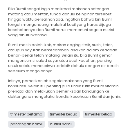
Bila Bumil sangat ingin menikmati makanan setengah
matang atau mentah, tunda dahulu keinginan tersebut
hingga waktu persalinan tiba. Ingatlah bahwa kini Bumil
tengah mengandung malaikat kecil yang harus dijaga
kesehatannya dan Bumil harus memenuhi segala nutrisi
yang dibutuhkannya.
Bumil masih boleh, kok, makan daging steik, sushi, telor,
ataupun sayuran berkecambah, asalkan dalam keadaan
benar-benar telah matang. Selain itu, bila Bumil gemar
mengonsumsi salad sayur atau buah-buahan, penting
untuk selalu mencucinya terlebih dahulu dengan air bersih
sebelum mengolahnya.
Intinya, perhatikanlah segala makanan yang Bumil
konsumsi. Selain itu, penting pula untuk rutin minum vitamin
prenatal dan melakukan pemeriksaan kandungan ke
dokter guna mengetahui kondisi kesehatan Bumil dan janin.
trimester pertama
trimester kedua
trimester ketiga
pantangan hamil
nutrisi hamil