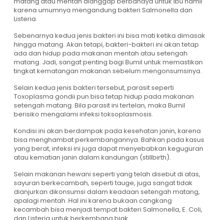
matang atau mentah dianggap berbahaya untuk ibu hamil
karena umumnya mengandung bakteri Salmonella dan
Listeria.
Sebenarnya kedua jenis bakteri ini bisa mati ketika dimasak
hingga matang. Akan tetapi, bakteri-bakteri ini akan tetap
ada dan hidup pada makanan mentah atau setengah
matang. Jadi, sangat penting bagi Bumil untuk memastikan
tingkat kematangan makanan sebelum mengonsumsinya.
Selain kedua jenis bakteri tersebut, parasit seperti
Toxoplasma gondii pun bisa tetap hidup pada makanan
setengah matang. Bila parasit ini tertelan, maka Bumil
berisiko mengalami infeksi toksoplasmosis.
Kondisi ini akan berdampak pada kesehatan janin, karena
bisa menghambat perkembangannya. Bahkan pada kasus
yang berat, infeksi ini juga dapat menyebabkan keguguran
atau kematian janin dalam kandungan (stillbirth).
Selain makanan hewani seperti yang telah disebut di atas,
sayuran berkecambah, seperti tauge, juga sangat tidak
dianjurkan dikonsumsi dalam keadaan setengah matang,
apalagi mentah. Hal ini karena bukaan cangkang
kecambah bisa menjadi tempat bakteri Salmonella, E. Coli,
dan Listeria untuk berkembang biak.