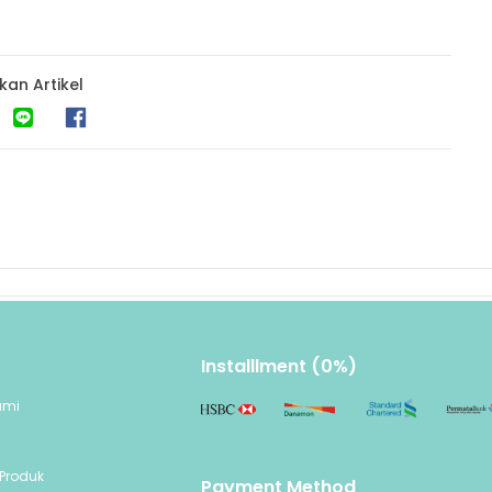
kan Artikel
Installlment (0%)
ami
n
Produk
Payment Method