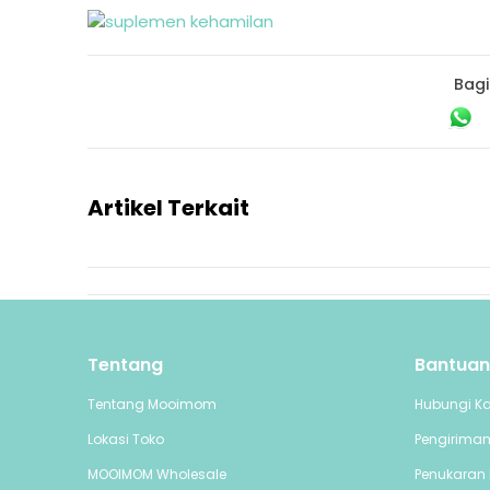
Bagi
Artikel Terkait
Tentang
Bantuan
Tentang Mooimom
Hubungi K
Lokasi Toko
Pengirima
MOOIMOM Wholesale
Penukaran 