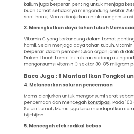
kalium juga berperan penting untuk menjaga kese
buah tomat setidaknya mengandung sekitar 250-4
saat hamil, Moms dianjurkan untuk mengonsumsi se
3. Meningkatkan daya tahan tubuh Moms saa
Vitamin C yang terkandung dalam tomat pentin
hamil. Selain menjaga daya tahan tubuh, vitami
berperan dalam pembentukan organ janin di dalam 
Dalam 1 buah tomat berukuran sedang mengandung
mengonsumsi vitamin C sekitar 80-85 miligram p
Baca Juga :
6 Manfaat Ikan Tongkol unt
4. Melancarkan saluran pencernaan
Moms dianjurkan untuk mengonsumi serat seban
pencernaan dan mencegah
konstipasi
. Pada 100
Selain tomat, Moms juga bisa mendapatkan sera
biji-bijian.
5. Mencegah efek radikal bebas