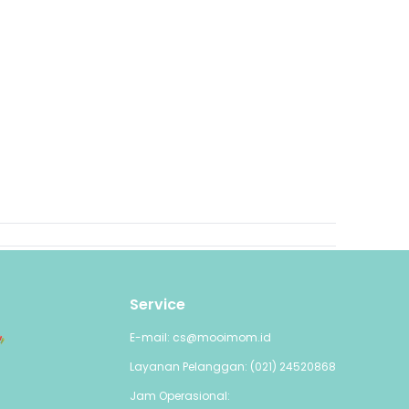
Service
E-mail: cs@mooimom.id
Layanan Pelanggan: (021) 24520868
Jam Operasional: