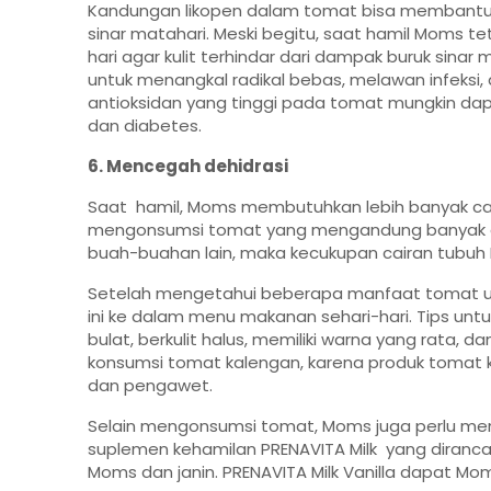
Kandungan likopen dalam tomat bisa membantu m
sinar matahari. Meski begitu, saat hamil Moms 
hari agar kulit terhindar dari dampak buruk sina
untuk menangkal radikal bebas, melawan infeksi, 
antioksidan yang tinggi pada tomat mungkin 
dan diabetes
.
6. Mencegah dehidrasi
Saat hamil, Moms membutuhkan lebih banyak cair
mengonsumsi tomat yang mengandung banyak air,
buah-buahan lain, maka kecukupan cairan tubuh 
Setelah mengetahui beberapa manfaat tomat u
ini ke dalam menu makanan sehari-hari. Tips unt
bulat, berkulit halus, memiliki warna yang rata,
konsumsi tomat kalengan, karena produk tomat 
dan pengawet.
Selain mengonsumsi tomat, Moms juga perlu me
suplemen kehamilan
PRENAVITA
Milk
yang
diranc
Moms dan janin.
PRENAVITA
Milk
Vanilla
dapat Moms