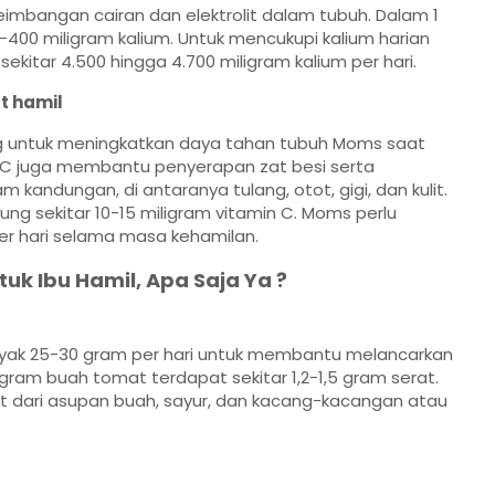
imbangan cairan dan elektrolit dalam tubuh. Dalam 1
00 miligram kalium. Untuk mencukupi kalium harian
kitar 4.500 hingga 4.700 miligram kalium per hari.
t hamil
g untuk meningkatkan daya tahan tubuh Moms saat
n C juga membantu penyerapan zat besi serta
kandungan, di antaranya tulang, otot, gigi, dan kulit.
 sekitar 10-15 miligram vitamin C. Moms perlu
er hari selama masa kehamilan.
uk Ibu Hamil, Apa Saja Ya ?
yak 25-30 gram per hari untuk membantu melancarkan
 gram buah tomat terdapat sekitar 1,2-1,5 gram serat.
t dari asupan buah, sayur, dan kacang-kacangan atau