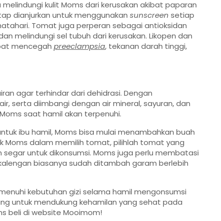
elindungi kulit Moms dari kerusakan akibat paparan
tetap dianjurkan untuk menggunakan
sunscreen
setiap
r matahari. Tomat juga perperan sebagai antioksidan
dan melindungi sel tubuh dari kerusakan. Likopen dan
dapat mencegah
preeclampsia
, tekanan darah tinggi,
an agar terhindar dari dehidrasi. Dengan
 serta diimbangi dengan air mineral, sayuran, dan
Moms saat hamil akan terpenuhi.
ntuk ibu hamil, Moms bisa mulai menambahkan buah
uk Moms dalam memilih tomat, pilihlah tomat yang
 dan segar untuk dikonsumsi. Moms juga perlu membatasi
kalengan biasanya sudah ditambah garam berlebih
menuhi kebutuhan gizi selama hamil mengonsumsi
ang untuk mendukung kehamilan yang sehat pada
 beli di website
Mooimom
!