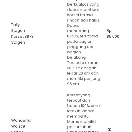
berkualitas yang
dapat membuat
korset terasa
ringan dan halus.
Tally
Dapat
Stagen
Rp
menopang
tubuh, terutama
Korset 8873
85.000
pada bagian
Stagen
pinggang dan
bagian
belakang.
Tersedia ukuran
all size dengan
lebar 23 cm dan
memiliki panjang
95 cm.
Korset yang
terbuat dari
bahan 100% core
latex ini dapat
membantu
Wonderful
Moms memiliki
Waist 9
postur tubuh
Rp