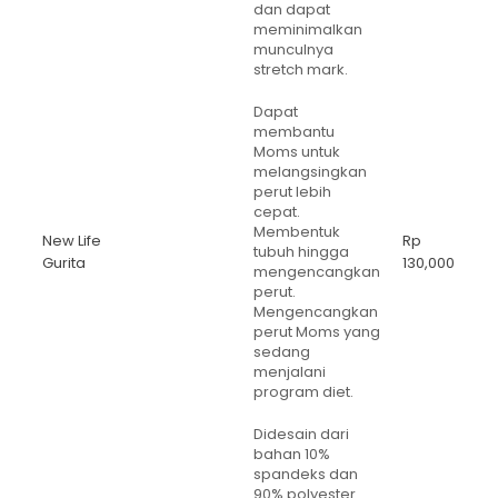
dan dapat
meminimalkan
munculnya
stretch mark.
Dapat
membantu
Moms untuk
melangsingkan
perut lebih
cepat.
Membentuk
New Life
Rp
tubuh hingga
Gurita
130,000
mengencangkan
perut.
Mengencangkan
perut Moms yang
sedang
menjalani
program diet.
Didesain dari
bahan 10%
spandeks dan
90% polyester