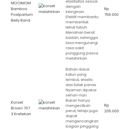
elastisitas sesuai
MOOIMOM
dengan
Bamboo
Rp
keinginan.
Postpartum
756.000
Efektif membantu
Belly Band
membentuk
lekuk tubuh.
Menahan berat
badan, sehingga
bisa mengurangi
rasa sakit
punggung pasca
melahirkan.
Bahan dasar
katun yang
lembut, elastis
dan tidak panas.
Nyaman dipakai
sehari-hari.
Bukan hanya
Korset
Rp
mengecilkan
Brown 707
perut, tetapi juga
205.000
3 Kretekan
dapat
mengencangkan
bagian pinggang