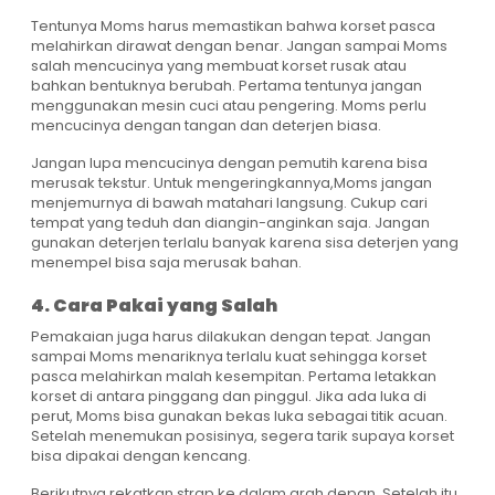
Tentunya Moms harus memastikan bahwa korset pasca
melahirkan dirawat dengan benar. Jangan sampai Moms
salah mencucinya yang membuat korset rusak atau
bahkan bentuknya berubah. Pertama tentunya jangan
menggunakan mesin cuci atau pengering. Moms perlu
mencucinya dengan tangan dan deterjen biasa.
Jangan lupa mencucinya dengan pemutih karena bisa
merusak tekstur. Untuk mengeringkannya,Moms jangan
menjemurnya di bawah matahari langsung. Cukup cari
tempat yang teduh dan diangin-anginkan saja. Jangan
gunakan deterjen terlalu banyak karena sisa deterjen yang
menempel bisa saja merusak bahan.
4. Cara Pakai yang Salah
Pemakaian juga harus dilakukan dengan tepat. Jangan
sampai Moms menariknya terlalu kuat sehingga korset
pasca melahirkan malah kesempitan. Pertama letakkan
korset di antara pinggang dan pinggul. Jika ada luka di
perut, Moms bisa gunakan bekas luka sebagai titik acuan.
Setelah menemukan posisinya, segera tarik supaya korset
bisa dipakai dengan kencang.
Berikutnya rekatkan strap ke dalam arah depan. Setelah itu,